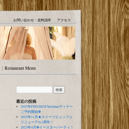
お問い合わせ・資料請求
アクセス
｜
Restaurant Menu
最近の投稿
2023年FINCHのChristmasディナー
ご予約開始❁
2023年11月★スイーツビュッフェ
リニューアル1周年！
2023年4月❁イースターパーティ！