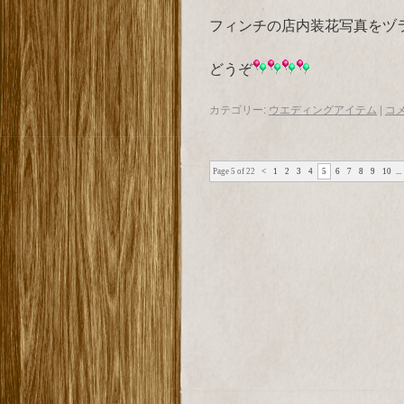
フィンチの店内装花写真をヅ
どうぞ
カテゴリー:
ウエディングアイテム
|
コ
Page 5 of 22
<
1
2
3
4
5
6
7
8
9
10
...