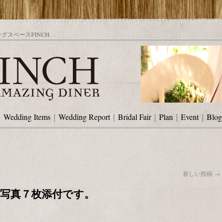
スペースFINCH
｜
Wedding Items
｜
Wedding Report
｜
Bridal Fair
｜
Plan
｜
Event
｜
Blog
新しい投稿
→
写真７枚添付です。