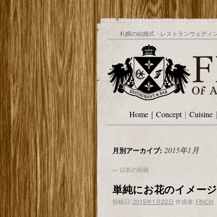
札幌の結婚式・レストランウェディング
Home
｜
Concept
｜
Cuisine
2015年1月
月別アーカイブ:
←
以前の投稿
単純にお花のイメージ
投稿日:
2015年1月22日
作成者:
FINCH