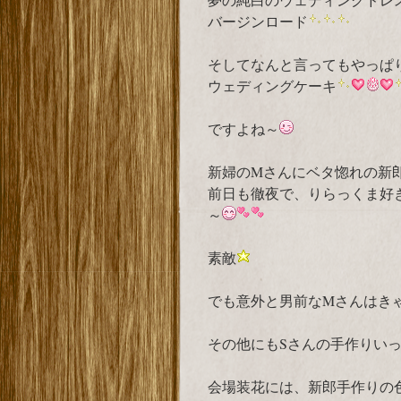
バージンロード
そしてなんと言ってもやっぱ
ウェディングケーキ
ですよね～
新婦のMさんにベタ惚れの新
前日も徹夜で、りらっくま好
～
素敵
でも意外と男前なMさんはき
その他にもSさんの手作りい
会場装花には、新郎手作りの