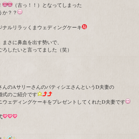
！
（古っ！！）となってしまった
うか？？
ジナルリラッくまウェディングケーキ
、まさに鼻血を出す勢いで、
ごろしたいと言ってました（笑）
さんのAサリーさんのパティシエさんというD夫妻の
婚式のご紹介です
ニウェディングケーキをプレゼントしてくれたD夫妻です
式
ス