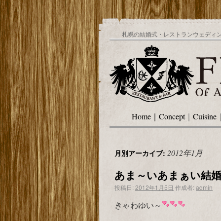
札幌の結婚式・レストランウェディング
Home
｜
Concept
｜
Cuisine
2012年1月
月別アーカイブ:
あま～いあまぁい結婚
投稿日:
2012年1月5日
作成者:
admin
きゃわゆい～