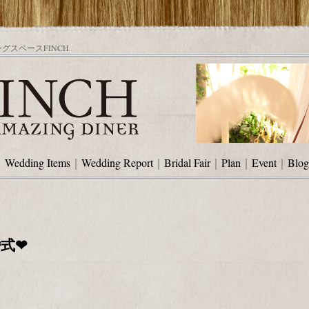
スペースFINCH
｜
Wedding Items
｜
Wedding Report
｜
Bridal Fair
｜
Plan
｜
Event
｜
Blog
式❤