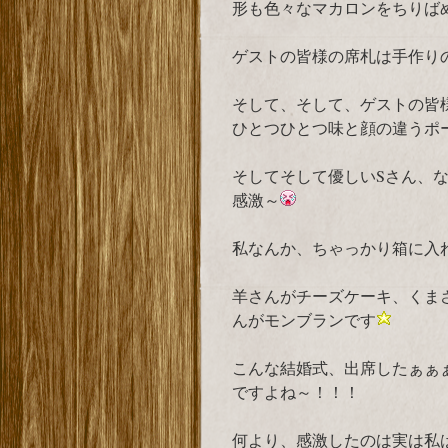
形も色々なマカロンをちりば
ゲストの皆様の席札は手作り
そして、そして、ゲストの皆様
ひとつひとつ味と顔の違うポー
そしてそして優しいSさん、
感激～
私なんか、ちゃっかり箱に入
羊さんがチーズケーキ、くま
んがモンブランです
こんな結婚式、出席したぁぁ
ですよね～！！！
何より、感激したのは実は私