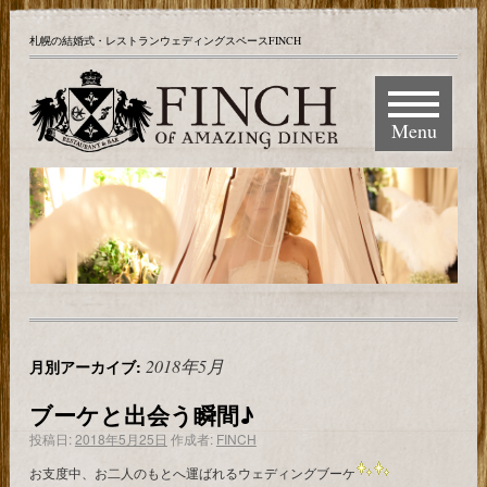
札幌の結婚式・レストランウェディングスペースFINCH
Menu
2018年5月
月別アーカイブ:
ブーケと出会う瞬間♪
投稿日:
2018年5月25日
作成者:
FINCH
お支度中、お二人のもとへ運ばれるウェディングブーケ