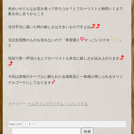
色合いやどんなお花を使って作ろうか？とフローリストと納得いくまで
案を出し合うからこそ
当日手元に届いた時の嬉しさは大きいものですよね
当日迄実際のものを見れないので「希望通り
すっごいステキ
」
と
笑顔で第一声頂けるとフローリストも本当に嬉しさが込み上がります
今回は皆様のテーブルに飾られた会場装花と一体感が感じられるオリジ
ナルブーケにしております
カテゴリー:
ウエディングアイテム
|
コメントする
Page 1 of 2
1
2
>