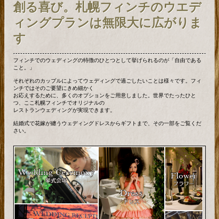
創る喜び。札幌フィンチのウエデ
ィングプランは無限大に広がりま
す
フィンチでのウェディングの特徴のひとつとして挙げられるのが「自由である
こと。」
それぞれのカップルによってウェディングで過ごしたいことは様々です。フィ
ンチではそのご要望にきめ細かく
お応えするために、多くのオプションをご用意しました。世界でたったひと
つ、ここ札幌フィンチでオリジナルの
レストランウェディングが実現できます。
結婚式で花嫁が纏うウェディングドレスからギフトまで、その一部をご覧くだ
さい。