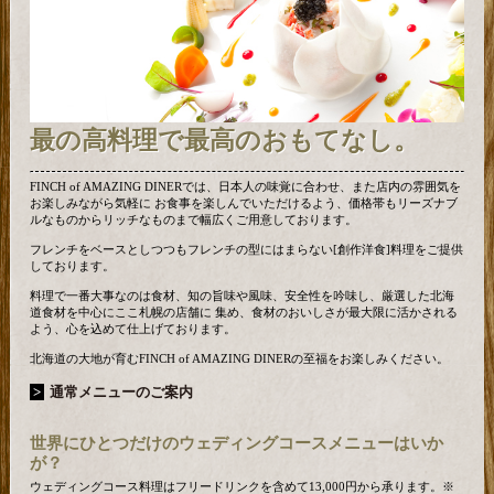
最の高料理で最高のおもてなし。
FINCH of AMAZING DINERでは、日本人の味覚に合わせ、また店内の雰囲気を
お楽しみながら気軽に お食事を楽しんでいただけるよう、価格帯もリーズナブ
ルなものからリッチなものまで幅広くご用意しております。
フレンチをベースとしつつもフレンチの型にはまらない[創作洋食]料理をご提供
しております。
料理で一番大事なのは食材、知の旨味や風味、安全性を吟味し、厳選した北海
道食材を中心にここ札幌の店舗に 集め、食材のおいしさが最大限に活かされる
よう、心を込めて仕上げております。
北海道の大地が育むFINCH of AMAZING DINERの至福をお楽しみください。
通常メニューのご案内
世界にひとつだけのウェディングコースメニューはいか
が？
ウェディングコース料理はフリードリンクを含めて13,000円から承ります。※