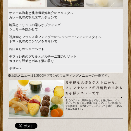
オマール海老と北海道新鮮魚介のクリスタル
カレー風味の胡瓜エマルジョンで
地鶏とトリュフの柔らかプディング
シェリーを効かせて
祝真鯛とフランス産フォアグラの"ロッシーニ"フィンチスタイル
トマト風味のコンソメをそそいで
お口直しのシャーベット
牛フィレ肉のグリルとボルチーニ茸のリゾット
カリカリ野菜とポルト酒の香り
デザート
※上記メニューは1,3000円プランのウェディングメニューの一例です。
全てのゲストに最高のおもてなしと喜びをー。 ウェ
ディングに訪れるお客様に味わっていただく料理に対
する姿勢は、お子様メニューにおいても同じ。一切の
妥協がありません。