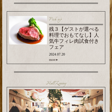
Pick up
残３【ゲストが選べる
料理でおもてなし】人
気牛フィレ肉試食付き
フェア
2024.07.20
more
Hall Zoning