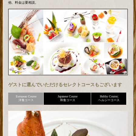
他、料金は要相談。
ゲストに選んでいただけるセレクトコースもございます
European Course
Japanese Course
Helthy Course;
洋食コース
和食コース
ヘルシーコース