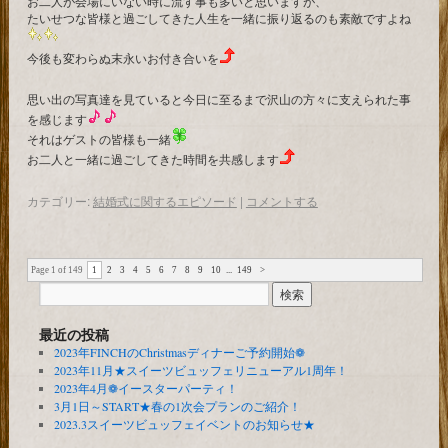
お二人が会場にいない時に流す事も多いと思いますが、
たいせつな皆様と過ごしてきた人生を一緒に振り返るのも素敵ですよね
今後も変わらぬ末永いお付き合いを
思い出の写真達を見ていると今日に至るまで沢山の方々に支えられた事
を感じます
それはゲストの皆様も一緒
お二人と一緒に過ごしてきた時間を共感します
カテゴリー:
結婚式に関するエピソード
|
コメントする
Page 1 of 149
1
2
3
4
5
6
7
8
9
10
...
149
>
最近の投稿
2023年FINCHのChristmasディナーご予約開始❁
2023年11月★スイーツビュッフェリニューアル1周年！
2023年4月❁イースターパーティ！
3月1日～START★春の1次会プランのご紹介！
2023.3スイーツビュッフェイベントのお知らせ★