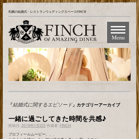
札幌の結婚式・レストランウェディングスペースFINCH
Menu
結婚式に関するエピソード
「
」カテゴリーアーカイブ
一緒に過ごしてきた時間を共感♪
投稿日:
2019年1月3日
作成者:
FINCH
プロフィールムービー、、、