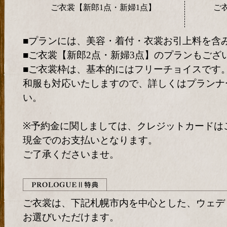
ご衣裳【新郎1点・新婦1点】
ご
■プランには、美容・着付・衣裳お引上料を含
■ご衣裳【新郎2点・新婦3点】のプランもござ
■ご衣裳枠は、基本的にはフリーチョイスです
和服も対応いたしますので、詳しくはプランナ
い。
※予約金に関しましては、クレジットカードは
現金でのお支払いとなります。
ご了承くださいませ。
ご衣裳は、下記札幌市内を中心とした、ウェデ
お選びいただけます。