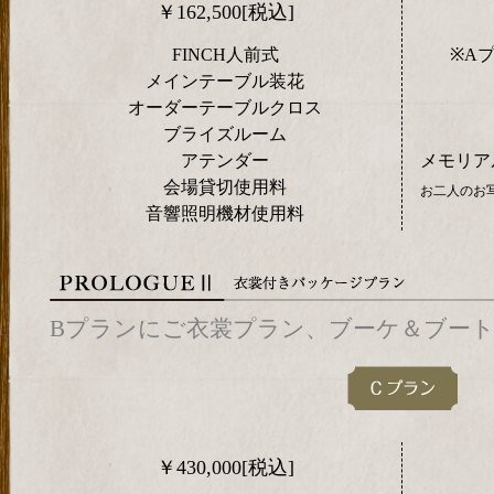
￥162,500[税込]
FINCH人前式
※Aプラ
メインテーブル装花
オーダーテーブルクロス
ブライズルーム
アテンダー
メモリア
会場貸切使用料
お二人のお
音響照明機材使用料
Bプランにご衣裳プラン、ブーケ＆ブー
￥430,000[税込]