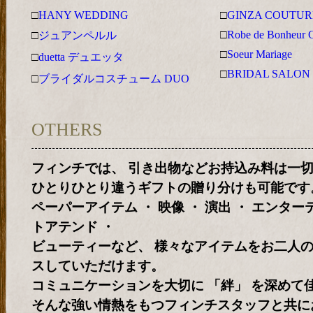
□
HANY WEDDING
□
GINZA COUTU
□
Robe de Bonheur
□
ジュアンペルル
□
Soeur Mariage
□
duetta デュエッタ
□
BRIDAL SALON
□
ブライダルコスチューム DUO
OTHERS
フィンチでは、 引き出物などお持込み料は一
ひとりひとり違うギフトの贈り分けも可能です
ペーパーアイテム ・ 映像 ・ 演出 ・ エンター
トアテンド ・
ビューティーなど、 様々なアイテムをお二人
スしていただけます。
コミュニケーションを大切に 「絆」 を深めて
そんな強い情熱をもつフィンチスタッフと共に