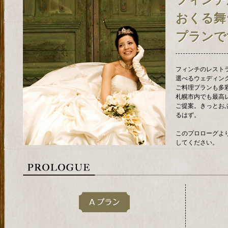
フィンチ
おくる舞
プランで
フィンチのレスト
選べるウェディン
ご料理プランも多
札幌市内でも最高
ご提案。きっとお
るはず。
このプロローグよ
してください。