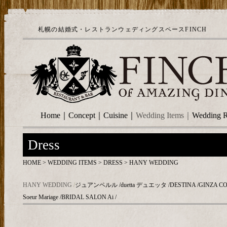
札幌の結婚式・レストランウェディングスペースFINCH
Home
｜
Concept
｜
Cuisine
｜
Wedding Items
｜
Wedding R
Dress
HOME
>
WEDDING ITEMS
>
DRESS
> HANY WEDDING
HANY WEDDING
/
ジュアンペルル
/
duetta デュエッタ
/
DESTINA
/
GINZA C
Soeur Mariage
/
BRIDAL SALON Ai
/