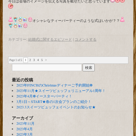
今日は会場のイメージを伝える写真を載せたいと思っています
オシャレなティーパーティーのような式はいかが？？
カテゴリー:
結婚式に関するエピソード
|
コメントする
Page 1 of 5
1
2
3
4
5
>
最近の投稿
2023年FINCHのChristmasディナーご予約開始❁
2023年11月★スイーツビュッフェリニューアル1周年！
2023年4月❁イースターパーティ！
3月1日～START★春の1次会プランのご紹介！
2023.3スイーツビュッフェイベントのお知らせ★
アーカイブ
2023年11月
2023年4月
2023年3月