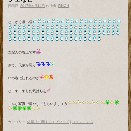
投稿日:
2017年4月14日
作成者:
FINCH
とにかく凄い雪
支配人の谷上です
さて、天候が悪く
いつ春は訪れるのか
とモヤモヤした気持ちを
こんな写真で癒やしてもらいましょう
カテゴリー:
結婚式に関するエピソード
|
コメントする