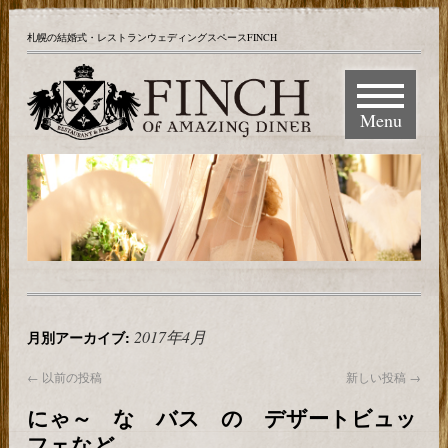
札幌の結婚式・レストランウェディングスペースFINCH
Menu
2017年4月
月別アーカイブ:
←
以前の投稿
新しい投稿
→
にゃ～ な バス の デザートビュッ
フェなど