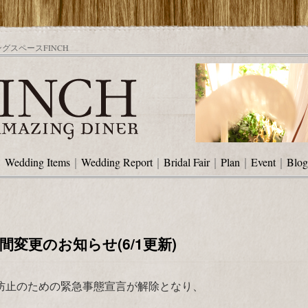
スペースFINCH
｜
Wedding Items
｜
Wedding Report
｜
Bridal Fair
｜
Plan
｜
Event
｜
Blog
変更のお知らせ(6/1更新)
防止のための緊急事態宣言が解除となり、