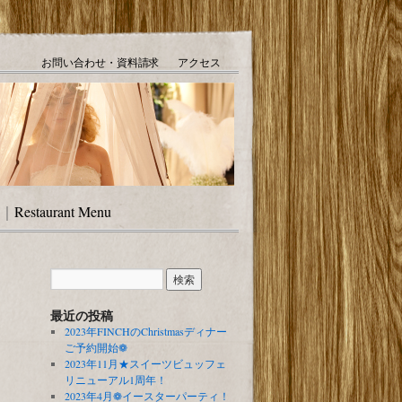
お問い合わせ・資料請求
アクセス
｜
Restaurant Menu
最近の投稿
2023年FINCHのChristmasディナー
ご予約開始❁
2023年11月★スイーツビュッフェ
リニューアル1周年！
2023年4月❁イースターパーティ！