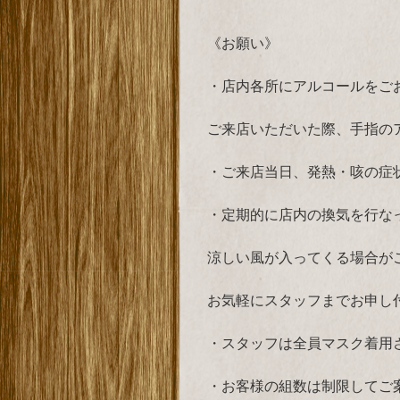
《お願い》
・店内各所にアルコールをご
ご来店いただいた際、手指の
・ご来店当日、発熱・咳の症
・定期的に店内の換気を行な
涼しい風が入ってくる場合が
お気軽にスタッフまでお申し
・スタッフは全員マスク着用
・お客様の組数は制限してご