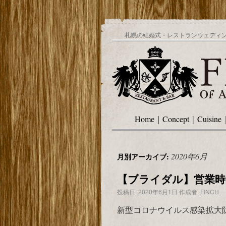
札幌の結婚式・レストランウェディング
Home
｜
Concept
｜
Cuisine
2020年6月
月別アーカイブ:
【ブライダル】営業時間
投稿日:
2020年6月1日
作成者:
FINCH
新型コロナウイルス感染拡大