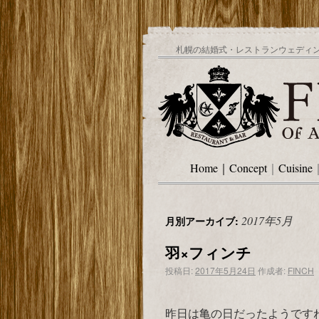
札幌の結婚式・レストランウェディング
Home
｜
Concept
｜
Cuisine
2017年5月
月別アーカイブ:
羽×フィンチ
投稿日:
2017年5月24日
作成者:
FINCH
昨日は亀の日だったようです