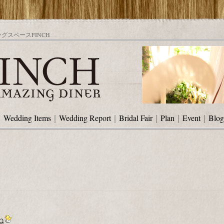
スペースFINCH
｜
Wedding Items
｜
Wedding Report
｜
Bridal Fair
｜
Plan
｜
Event
｜
Blog
ね