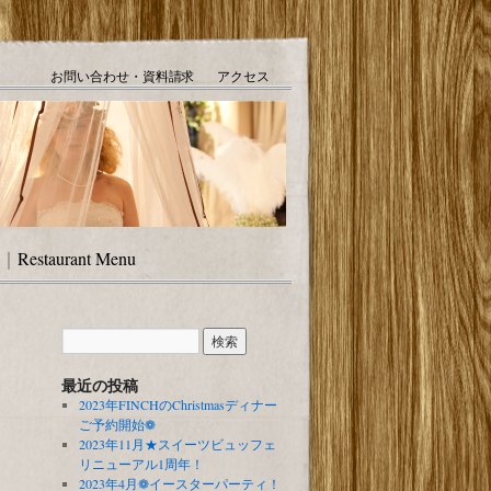
お問い合わせ・資料請求
アクセス
｜
Restaurant Menu
最近の投稿
2023年FINCHのChristmasディナー
ご予約開始❁
2023年11月★スイーツビュッフェ
リニューアル1周年！
2023年4月❁イースターパーティ！