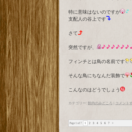
特に意味はないのですが
支配人の谷上です
さて
突然ですが、
フィンチとは鳥の名前です
そんな鳥にちなんだ装飾で
こんなのはどうでしょう
カテゴリー:
館内のみどころ
|
コメント
Page 1 of 7
1
2
3
4
5
6
7
>