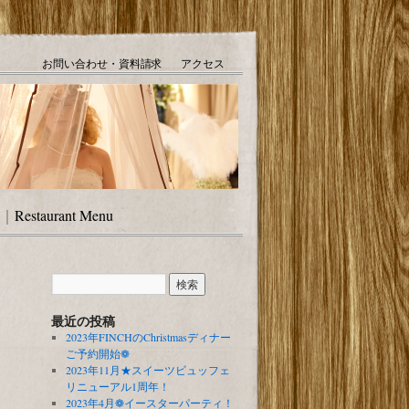
お問い合わせ・資料請求
アクセス
｜
Restaurant Menu
最近の投稿
2023年FINCHのChristmasディナー
ご予約開始❁
2023年11月★スイーツビュッフェ
リニューアル1周年！
2023年4月❁イースターパーティ！