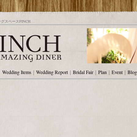
スペースFINCH
｜
Wedding Items
｜
Wedding Report
｜
Bridal Fair
｜
Plan
｜
Event
｜
Blog