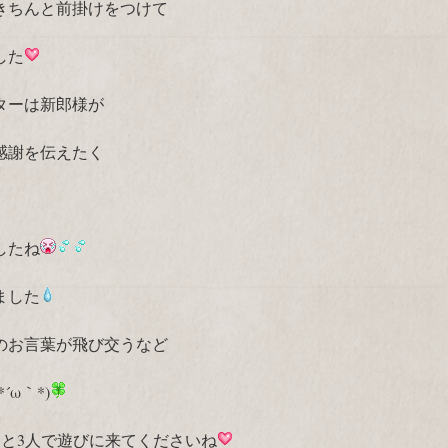
きちんと前掛けをつけて
した
ターは新郎様が
感謝を伝えたく
したね
ました
のお言葉が飛び交うなど
ω｀*)
んと3人で遊びに来てくださいね