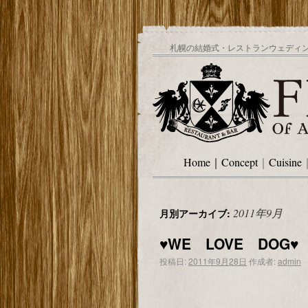
札幌の結婚式・レストランウェディング
Home
｜
Concept
｜
Cuisine
2011年9月
月別アーカイブ:
♥WE LOVE DOG♥
投稿日:
2011年9月28日
作成者:
admin