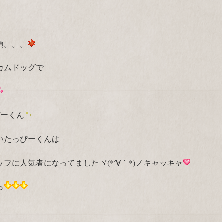
頃。。。
カムドッグで
ぴーくん
いたっぴーくんは
フに人気者になってましたヾ(*´∀｀*)ノキャッキャ
ら