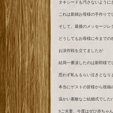
タキシードも汚さないように
これは新婦お母様の手作りで
そして、最後のメッセージレ
どうしてもお母様に今までの
お涙作戦を立てましたが
結局一番涙したのは新郎様で
思わず私ももらい泣きとなり
本当にゲストの皆様から祝福
温かい素敵なご結婚式でした(*´
Sご夫妻、今度はぜひ赤ちゃ