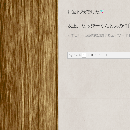
お疲れ様でした
以上、たっぴーくんと大の仲
カテゴリー:
結婚式に関するエピソード
|
Page 1 of 6
1
2
3
4
5
6
>