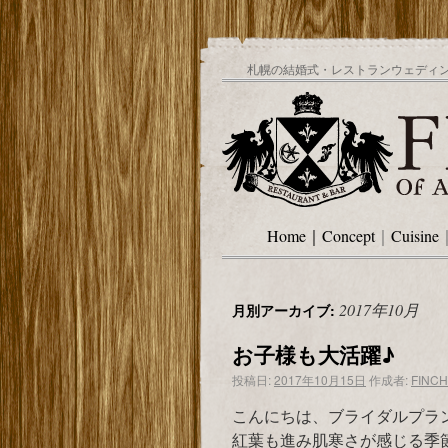
札幌の結婚式・レストランウェディング
Home
｜
Concept
｜
Cuisine
2017年10月
月別アーカイブ:
お子様も大活躍♪
投稿日:
2017年10月15日
作成者:
FINCH
こんにちは、ブライダルプラ
紅葉も進み肌寒さが感じる季