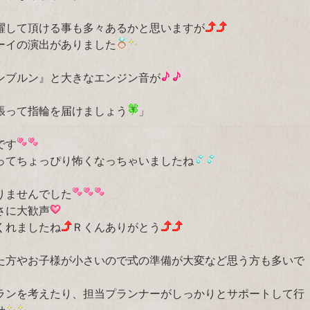
躍して頂ける事も多々あるかと思いますが
ーイの演出がありました
ンブルン』と大きなエンジン音が
張って指輪を届けましょう
」
です
ってちょっぴり怖くなっちゃいましたね
りませんでした
さに大歓声
くれましたね
Ｒくんありがとう
た方やお子様が小さいので式の準備が大変など思う方も多いで
ランを考えたり、担当プランナーがしっかりとサポートして行
せ