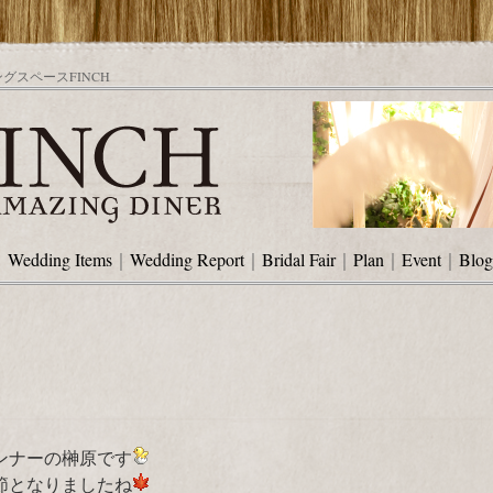
スペースFINCH
｜
Wedding Items
｜
Wedding Report
｜
Bridal Fair
｜
Plan
｜
Event
｜
Blog
ンナーの榊原です
節となりましたね