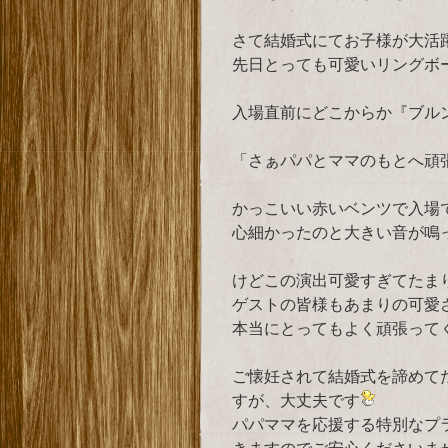
さて結婚式にてお子様が大活
先日とっても可愛いリングボ
入場直前にどこからか『ブル
「さぁパパとママのもとへ頑
かっこいい赤いベンツで入場
心細かったのと大きい音が鳴
けどこの演出可愛すぎてたま
ゲストの皆様もあまりの可愛
本当にとってもよく頑張って
ご懐妊されて結婚式を諦めて
すが、大丈夫です
パパママを応援する特別なプ
きますのでご安心くださいま