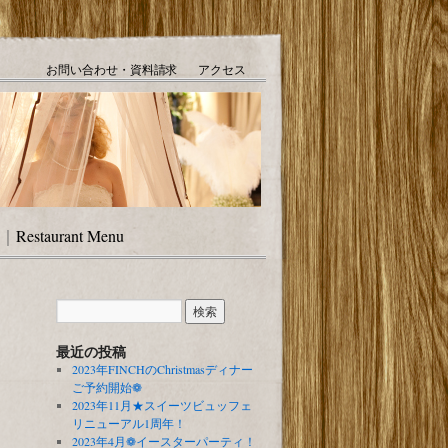
お問い合わせ・資料請求
アクセス
｜
Restaurant Menu
最近の投稿
2023年FINCHのChristmasディナー
ご予約開始❁
2023年11月★スイーツビュッフェ
リニューアル1周年！
2023年4月❁イースターパーティ！