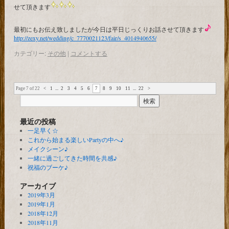
せて頂きます
最初にもお伝え致しましたが今日は平日じっくりお話させて頂きます
http://zexy.net/wedding/c_7770021123/fair/s_4014940655/
カテゴリー:
その他
|
コメントする
Page 7 of 22
<
1
...
2
3
4
5
6
7
8
9
10
11
...
22
>
最近の投稿
一足早く☆
これから始まる楽しいPartyの中へ♪
メイクシーン♪
一緒に過ごしてきた時間を共感♪
祝福のブーケ♪
アーカイブ
2019年3月
2019年1月
2018年12月
2018年11月