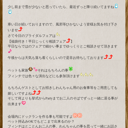
少し前まで雪が少ないと思っていたら、最近ずっと降り続いてますね
寒い日が続いておりますので、風邪等ひかないよう皆様お気を付け下さ
いませ
さて今日のブライダルフェアは
【福袋付き！平日じっくり相談フェア
】
平日ならではのフェアで細かい事までゆっくりとご相談させて頂きます
午後からは天気も落ち着くらしいので是非お待ちしております
ペットも家族
それはもちろんの事
フィンチでは色々な演出などにも参加頂けます
もちろんゲストとしてお招きしわんちゃん用のお食事等をご用意しても
嬉しいですよね
そして何よりも挙式からPartyまでお二人のそばでずっと一緒に居る事が
出来ます
会場内にドックランを作る事も可能ですよ
ペット持込みOKでもどこまで出来るのか？
フィンチはとことんお二人の事、わんちゃんの事を思って一緒にお話さ