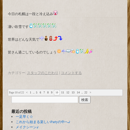
今日の札幌は一段と冷え込み
凄い吹雪です
世界はどんな天気で
皆さん過ごしているのでしょう
カテゴリー:
スタッフのこだわり
|
コメントする
Page 10 of 22
<
1
...
5
6
7
8
9
10
11
12
13
14
...
22
>
最近の投稿
一足早く☆
これから始まる楽しいPartyの中へ♪
メイクシーン♪