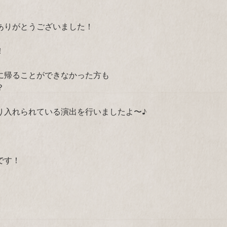
ありがとうございました！
！
に帰ることができなかった方も
？
り入れられている演出を行いましたよ〜♪
です！