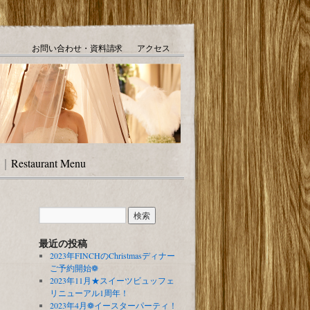
お問い合わせ・資料請求
アクセス
｜
Restaurant Menu
最近の投稿
2023年FINCHのChristmasディナー
ご予約開始❁
2023年11月★スイーツビュッフェ
リニューアル1周年！
2023年4月❁イースターパーティ！