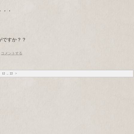
・・・
がですか？？
コメントする
12
...
22
>