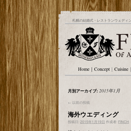
札幌の結婚式・レストランウェディング
Home
｜
Concept
｜
Cuisine
2015年1月
月別アーカイブ:
←
以前の投稿
海外ウエディング
投稿日:
2015年1月19日
作成者:
FINCH