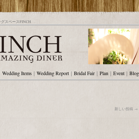
スペースFINCH
｜
Wedding Items
｜
Wedding Report
｜
Bridal Fair
｜
Plan
｜
Event
｜
Blog
新しい投稿
→