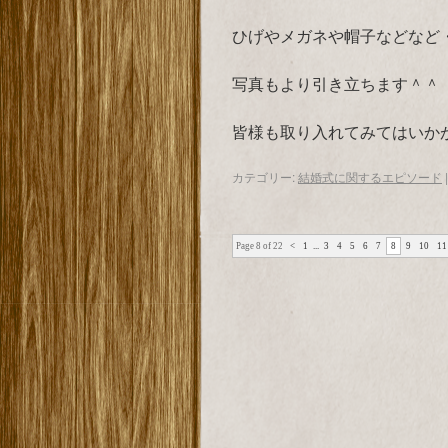
ひげやメガネや帽子などなど
写真もより引き立ちます＾＾
皆様も取り入れてみてはいか
カテゴリー:
結婚式に関するエピソード
|
Page 8 of 22
<
1
...
3
4
5
6
7
8
9
10
11