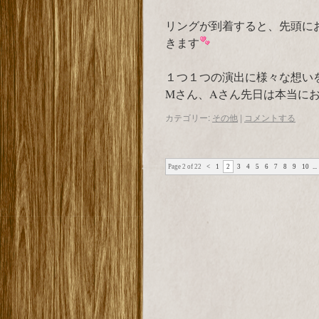
リングが到着すると、先頭に
きます
１つ１つの演出に様々な想い
Mさん、Aさん先日は本当に
カテゴリー:
その他
|
コメントする
Page 2 of 22
<
1
2
3
4
5
6
7
8
9
10
...