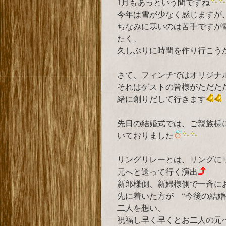
1月もあっという間ですね
今年は雪が少なく感じますが
ちなみに寒いのは苦手ですが
たく、
久しぶりに時間を作り行こう
さて、フィンチではオリジナ
それはゲストの皆様がただた
緒に創りだして行きます
先日の結婚式では、ご親族様
いておりました
リングリレーとは、リングに
元へと送って行く演出
新郎様側、新婦様側で一斉に
先に着いた方が “今後の結
二人を想い、
祝福し早く早くとお二人の元