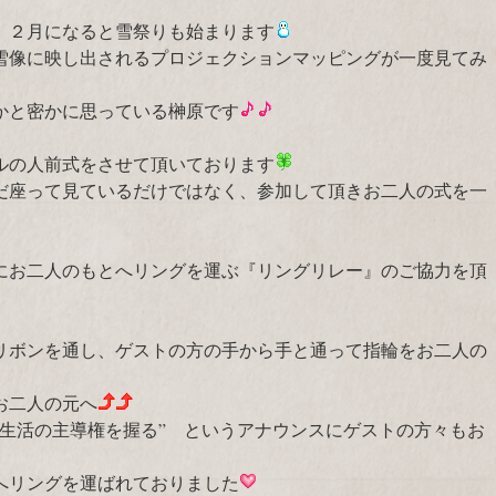
、２月になると雪祭りも始まります
雪像に映し出されるプロジェクションマッピングが一度見てみ
かと密かに思っている榊原です
ルの人前式をさせて頂いております
だ座って見ているだけではなく、参加して頂きお二人の式を一
にお二人のもとへリングを運ぶ『リングリレー』のご協力を頂
リボンを通し、ゲストの方の手から手と通って指輪をお二人の
お二人の元へ
婚生活の主導権を握る” というアナウンスにゲストの方々もお
へリングを運ばれておりました