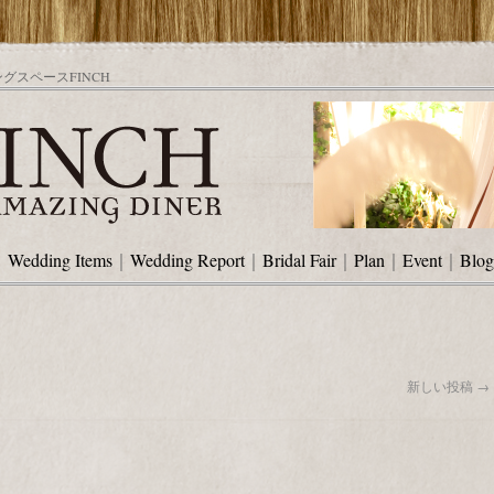
スペースFINCH
｜
Wedding Items
｜
Wedding Report
｜
Bridal Fair
｜
Plan
｜
Event
｜
Blog
新しい投稿
→