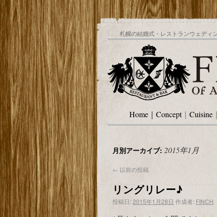
札幌の結婚式・レストランウェディング
Home
｜
Concept
｜
Cuisine
2015年1月
月別アーカイブ:
←
以前の投稿
リングリレー♪
投稿日:
2015年1月28日
作成者:
FINCH