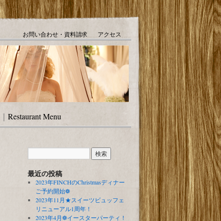
お問い合わせ・資料請求
アクセス
｜
Restaurant Menu
最近の投稿
2023年FINCHのChristmasディナー
ご予約開始❁
2023年11月★スイーツビュッフェ
リニューアル1周年！
2023年4月❁イースターパーティ！