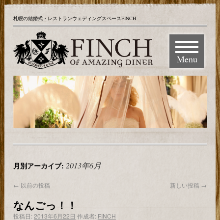
札幌の結婚式・レストランウェディングスペースFINCH
Menu
2013年6月
月別アーカイブ:
←
以前の投稿
新しい投稿
→
なんごっ！！
投稿日:
2013年6月22日
作成者:
FINCH