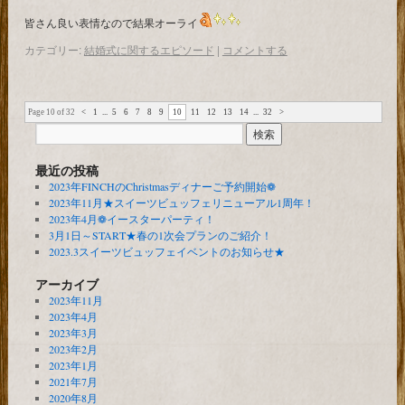
皆さん良い表情なので結果オーライ
カテゴリー:
結婚式に関するエピソード
|
コメントする
Page 10 of 32
<
1
...
5
6
7
8
9
10
11
12
13
14
...
32
>
最近の投稿
2023年FINCHのChristmasディナーご予約開始❁
2023年11月★スイーツビュッフェリニューアル1周年！
2023年4月❁イースターパーティ！
3月1日～START★春の1次会プランのご紹介！
2023.3スイーツビュッフェイベントのお知らせ★
アーカイブ
2023年11月
2023年4月
2023年3月
2023年2月
2023年1月
2021年7月
2020年8月