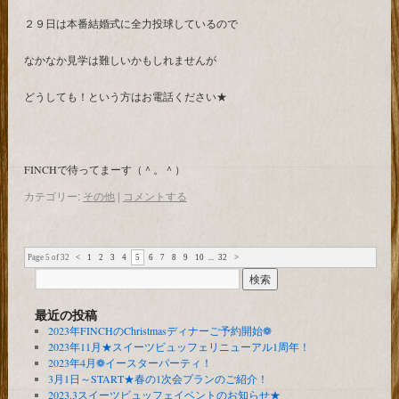
２９日は本番結婚式に全力投球しているので
なかなか見学は難しいかもしれませんが
どうしても！という方はお電話ください★
FINCHで待ってまーす（＾。＾）
カテゴリー:
その他
|
コメントする
Page 5 of 32
<
1
2
3
4
5
6
7
8
9
10
...
32
>
最近の投稿
2023年FINCHのChristmasディナーご予約開始❁
2023年11月★スイーツビュッフェリニューアル1周年！
2023年4月❁イースターパーティ！
3月1日～START★春の1次会プランのご紹介！
2023.3スイーツビュッフェイベントのお知らせ★