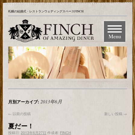
札幌の結婚式・レストランウェディングスペースFINCH
Menu
2013年6月
月別アーカイブ:
←
以前の投稿
新しい投稿
→
夏だー！
投稿日:
2013年6月27日
作成者:
FINCH