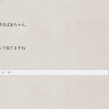
！
誇るばあちゃん
って似てますね
12
...
32
>