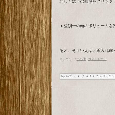
詳しくは下の画像をクリック
▲登別一の頭のボリュームを
あと、そういえばと総入れ歯
カテゴリー:
その他
|
コメントする
Page 8 of 32
<
1
...
3
4
5
6
7
8
9
10
11