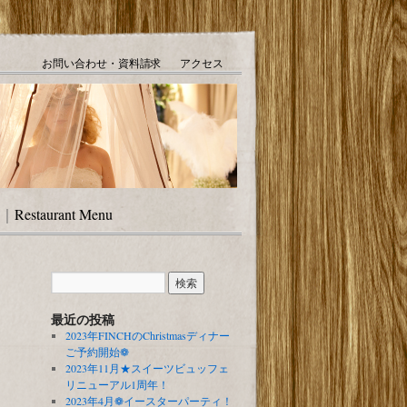
お問い合わせ・資料請求
アクセス
｜
Restaurant Menu
最近の投稿
2023年FINCHのChristmasディナー
ご予約開始❁
2023年11月★スイーツビュッフェ
リニューアル1周年！
2023年4月❁イースターパーティ！