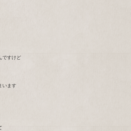
んですけど
まいます
て