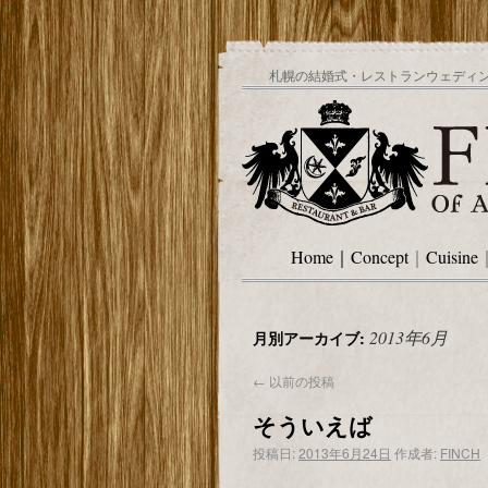
札幌の結婚式・レストランウェディング
Home
｜
Concept
｜
Cuisine
2013年6月
月別アーカイブ:
←
以前の投稿
そういえば
投稿日:
2013年6月24日
作成者:
FINCH