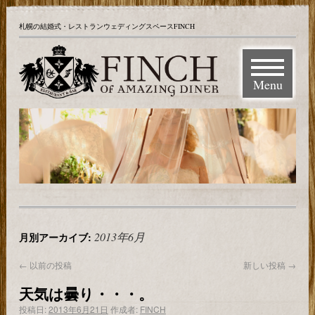
札幌の結婚式・レストランウェディングスペースFINCH
Menu
2013年6月
月別アーカイブ:
←
以前の投稿
新しい投稿
→
天気は曇り・・・。
投稿日:
2013年6月21日
作成者:
FINCH