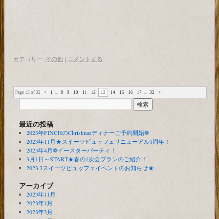
カテゴリー:
その他
|
コメントする
Page 13 of 32
<
1
...
8
9
10
11
12
13
14
15
16
17
...
32
>
最近の投稿
2023年FINCHのChristmasディナーご予約開始❁
2023年11月★スイーツビュッフェリニューアル1周年！
2023年4月❁イースターパーティ！
3月1日～START★春の1次会プランのご紹介！
2023.3スイーツビュッフェイベントのお知らせ★
アーカイブ
2023年11月
2023年4月
2023年3月