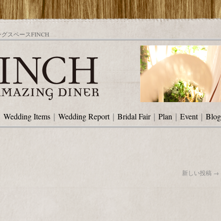
スペースFINCH
｜
Wedding Items
｜
Wedding Report
｜
Bridal Fair
｜
Plan
｜
Event
｜
Blog
新しい投稿
→