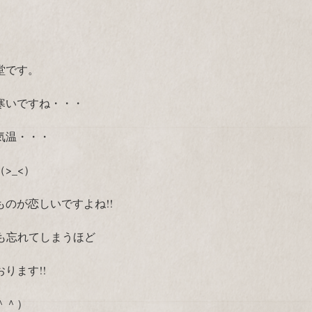
堂です。
寒いですね・・・
気温・・・
>_<）
のが恋しいですよね!!
さも忘れてしまうほど
ります!!
＾＾）