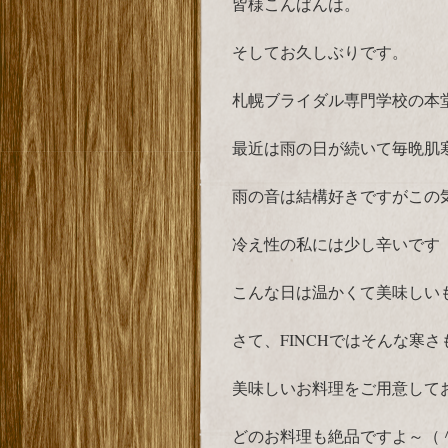
皆様こんばんは。
そしてお久しぶりです。
札幌ブライダル専門学校の本
最近は雨の日が続いて毎晩肌
雨の音は結構好きですがこの
冷え性の私には少し辛いです（
こんな日は温かくて美味しいも
さて、FINCHではそんな寒
美味しいお料理をご用意してお
どのお料理も絶品ですよ～（