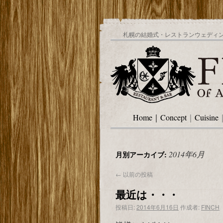
札幌の結婚式・レストランウェディング
Home
｜
Concept
｜
Cuisine
2014年6月
月別アーカイブ:
←
以前の投稿
最近は・・・
投稿日:
2014年6月16日
作成者:
FINCH