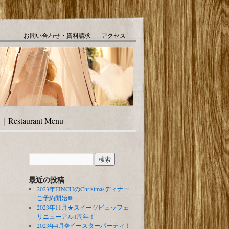
お問い合わせ・資料請求
アクセス
｜
Restaurant Menu
最近の投稿
2023年FINCHのChristmasディナー
ご予約開始❁
2023年11月★スイーツビュッフェ
リニューアル1周年！
2023年4月❁イースターパーティ！