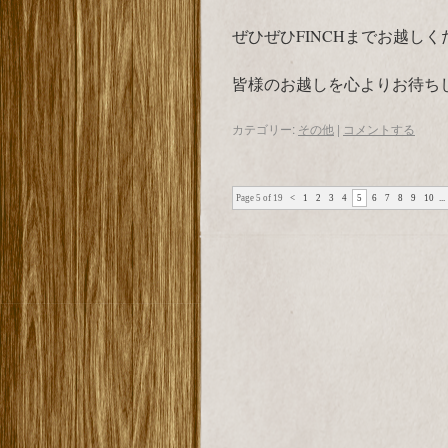
ぜひぜひFINCHまでお越しく
皆様のお越しを心よりお待ちし
カテゴリー:
その他
|
コメントする
Page 5 of 19
<
1
2
3
4
5
6
7
8
9
10
...