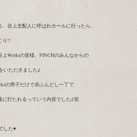
ろ、谷上支配人に呼ばれホールに行ったら、
り!!
Worksの皆様、FINCHのみんなからの
をいただきました♪
rksの男子だけで赤ふんどし一丁で
滝に打たれるっていう内容でした♪笑
♥
でした♥