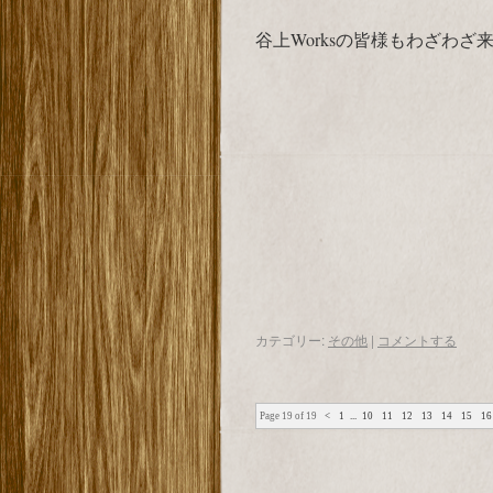
谷上Worksの皆様もわざわざ
カテゴリー:
その他
|
コメントする
Page 19 of 19
<
1
...
10
11
12
13
14
15
16