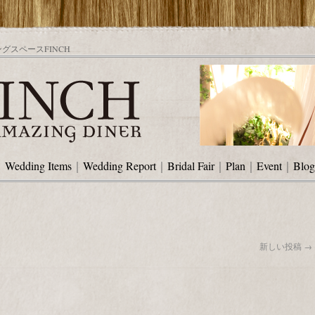
スペースFINCH
｜
Wedding Items
｜
Wedding Report
｜
Bridal Fair
｜
Plan
｜
Event
｜
Blog
新しい投稿
→