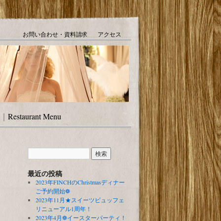
お問い合わせ・資料請求
アクセス
｜
Restaurant Menu
最近の投稿
2023年FINCHのChristmasディナー
ご予約開始❁
2023年11月★スイーツビュッフェ
リニューアル1周年！
2023年4月❁イースターパーティ！