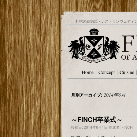
札幌の結婚式・レストランウェディング
Home
｜
Concept
｜
Cuisine
2014年6月
月別アーカイブ:
～FINCH卒業式～
投稿日:
2014年6月1日
作成者:
FINCH