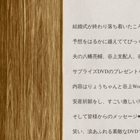
結婚式が終わり落ち着いたこ
予想をはるかに越えててびっく
夫の八幡亮輔、谷上支配人、谷上
サプライズDVDのプレゼント
内容はりょうちゃんと谷上Wo
安産祈願をし、すごい激しい
そして皆様からのメッセージ
笑い、涙あふれる素敵なDVD