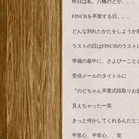
昨日は私、八幡のどか、、、
FINCHを卒業する日。。。
どんな別れたかたをしようか
ラストの日はFINCHのラス
準備の最中に、さよぴーことさ
受信メールのタイトルに
『のどちゃん卒業式段取りお疲れ様』
見えちゃったー笑
きっと何かしてくれるんだと
平常心、平常心、、笑