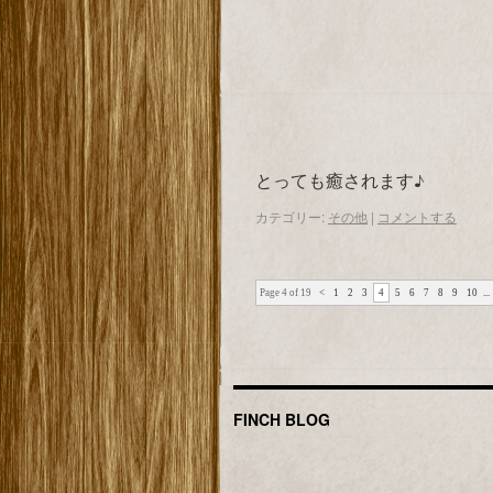
とっても癒されます♪
カテゴリー:
その他
|
コメントする
Page 4 of 19
<
1
2
3
4
5
6
7
8
9
10
...
FINCH BLOG