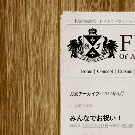
札幌の結婚式・レストランウェディング
Home
｜
Concept
｜
Cuisine
2014年6月
月別アーカイブ:
←
以前の投稿
みんなでお祝い！
投稿日:
2014年6月17日
作成者:
FINCH