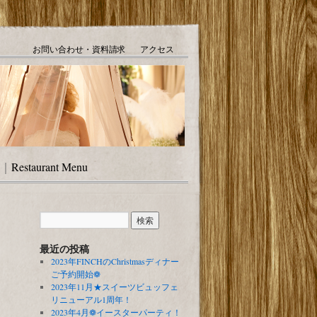
お問い合わせ・資料請求
アクセス
｜
Restaurant Menu
最近の投稿
2023年FINCHのChristmasディナー
ご予約開始❁
2023年11月★スイーツビュッフェ
リニューアル1周年！
2023年4月❁イースターパーティ！