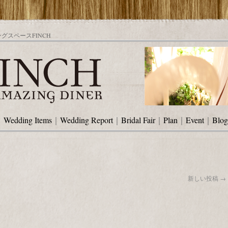
スペースFINCH
｜
Wedding Items
｜
Wedding Report
｜
Bridal Fair
｜
Plan
｜
Event
｜
Blog
新しい投稿
→