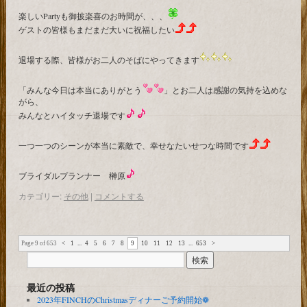
楽しいPartyも御披楽喜のお時間が、、、
ゲストの皆様もまだまだ大いに祝福したい
退場する際、皆様がお二人のそばにやってきます
「みんな今日は本当にありがとう
」とお二人は感謝の気持を込めな
がら、
みんなとハイタッチ退場です
一つ一つのシーンが本当に素敵で、幸せなたいせつな時間です
ブライダルプランナー 榊原
カテゴリー:
その他
|
コメントする
Page 9 of 653
<
1
...
4
5
6
7
8
9
10
11
12
13
...
653
>
最近の投稿
2023年FINCHのChristmasディナーご予約開始❁