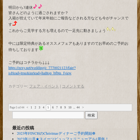
明日から3連休
皆さんどのように過ごされますか？
入籍が控えていて年末年始にご報告などされる方なども今がチャンスで
す
これからご見学する方も増えるので一足先に動きましょう
中には限定特典があるオススメフェアもありますのでお早めのご予約お
待ちしております
ご予約はコチラから↓↓↓
https://zexy.net/wedding/c_7770021123/fair/?
isHead=true&inrlead=halltop_bfbtn_fview
カテゴリー:
フェア・イベント
|
コメントする
Page 5 of 44
<
1
2
3
4
5
6
7
8
9
10
...
44
>
最近の投稿
2023年FINCHのChristmasディナーご予約開始❁
2023年11月★スイーツビュッフェリニューアル1周年！