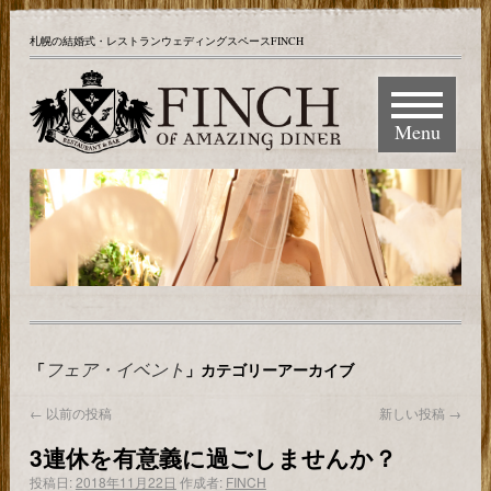
札幌の結婚式・レストランウェディングスペースFINCH
Menu
フェア・イベント
「
」カテゴリーアーカイブ
←
以前の投稿
新しい投稿
→
3連休を有意義に過ごしませんか？
投稿日:
2018年11月22日
作成者:
FINCH