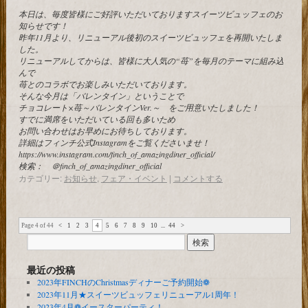
本日は、毎度皆様にご好評いただいておりますスイーツビュッフェのお
知らせです！
昨年11月より、リニューアル後初のスイーツビュッフェを再開いたしま
した。
リニューアルしてからは、皆様に大人気の“苺”を毎月のテーマに組み込
んで
苺とのコラボでお楽しみいただいております。
そんな今月は「バレンタイン」ということで
チョコレート×苺～バレンタインVer.～ をご用意いたしました！
すでに満席をいただいている回も多いため
お問い合わせはお早めにお待ちしております。
詳細はフィンチ公式Instagramをご覧くださいませ！
https://www.instagram.com/finch_of_amazingdiner_official/
検索： ＠finch_of_amazingdiner_official
カテゴリー:
お知らせ
,
フェア・イベント
|
コメントする
Page 4 of 44
<
1
2
3
4
5
6
7
8
9
10
...
44
>
最近の投稿
2023年FINCHのChristmasディナーご予約開始❁
2023年11月★スイーツビュッフェリニューアル1周年！
2023年4月❁イースターパーティ！