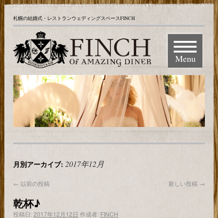
札幌の結婚式・レストランウェディングスペースFINCH
Menu
2017年12月
月別アーカイブ:
←
以前の投稿
新しい投稿
→
乾杯♪
投稿日:
2017年12月12日
作成者:
FINCH