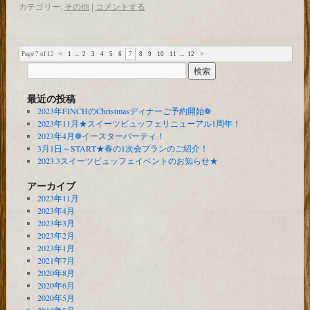
カテゴリー:
その他
|
コメントする
Page 7 of 12
<
1
...
2
3
4
5
6
7
8
9
10
11
...
12
>
最近の投稿
2023年FINCHのChristmasディナーご予約開始❁
2023年11月★スイーツビュッフェリニューアル1周年！
2023年4月❁イースターパーティ！
3月1日～START★春の1次会プランのご紹介！
2023.3スイーツビュッフェイベントのお知らせ★
アーカイブ
2023年11月
2023年4月
2023年3月
2023年2月
2023年1月
2021年7月
2020年8月
2020年6月
2020年5月