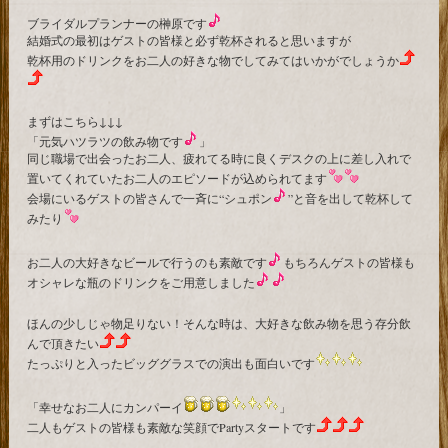
ブライダルプランナーの榊原です
結婚式の最初はゲストの皆様と必ず乾杯されると思いますが
乾杯用のドリンクをお二人の好きな物でしてみてはいかがでしょうか
まずはこちら↓↓↓
「元気ハツラツの飲み物です
」
同じ職場で出会ったお二人、疲れてる時に良くデスクの上に差し入れで
置いてくれていたお二人のエピソードが込められてます
会場にいるゲストの皆さんで一斉に“シュポン
”と音を出して乾杯して
みたり
お二人の大好きなビールで行うのも素敵です
もちろんゲストの皆様も
オシャレな瓶のドリンクをご用意しました
ほんの少しじゃ物足りない！そんな時は、大好きな飲み物を思う存分飲
んで頂きたい
たっぷりと入ったビッググラスでの演出も面白いです
「幸せなお二人にカンパーイ
」
二人もゲストの皆様も素敵な笑顔でPartyスタートです