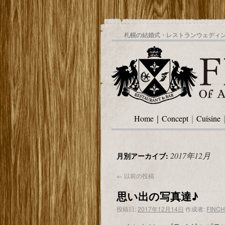
札幌の結婚式・レストランウェディング
Home
｜
Concept
｜
Cuisine
2017年12月
月別アーカイブ:
←
以前の投稿
思い出の写真達♪
投稿日:
2017年12月14日
作成者:
FINCH