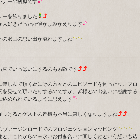
ンナーの榊原です
リーを飾りました
が大好きだった記憶がよみがえります
との沢山の思い出が溢れますよね
写真でいっぱいにするのも素敵です
に楽しんで頂く為にその方々とのエピソードを伺ったり、プロ
真を見せて頂いたりするのですが、皆様との出会いに感謝する
枚に込められているように思えます
見つけるとゲストの皆様も本当に嬉しくなりますよね
のヴァージンロードでのプロジェクションマッピング
謝と、これからの末永いお付き合いに宜しくねという想いも込