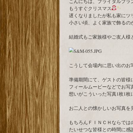
こんにちは、ブライダルプラ
もうすぐクリスマス
遅くなりましたが私も家にツ
小さい頃、よく家族で飾るの
結婚式もご家族様やご友人様
こうして会場内に思い出のお
準備期間にて、ゲストの皆様
フィールムービーなどでお写
想いがこういった写真1枚1
お二人との懐かしいお写真を
もちろんＦＩＮＣＨならでは
たいせつな皆様との時間に感