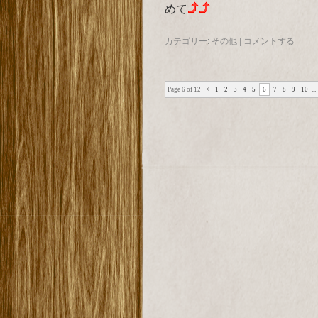
めて
カテゴリー:
その他
|
コメントする
Page 6 of 12
<
1
2
3
4
5
6
7
8
9
10
...