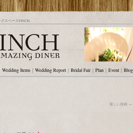
スペースFINCH
｜
Wedding Items
｜
Wedding Report
｜
Bridal Fair
｜
Plan
｜
Event
｜
Blog
新しい投稿
→