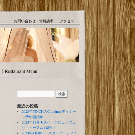
お問い合わせ・資料請求
アクセス
｜
Restaurant Menu
最近の投稿
2023年FINCHのChristmasディナー
ご予約開始❁
2023年11月★スイーツビュッフェ
リニューアル1周年！
2023年4月❁イースターパーティ！