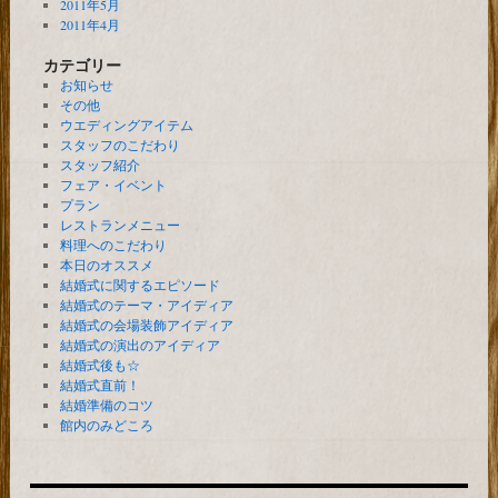
2011年5月
2011年4月
カテゴリー
お知らせ
その他
ウエディングアイテム
スタッフのこだわり
スタッフ紹介
フェア・イベント
プラン
レストランメニュー
料理へのこだわり
本日のオススメ
結婚式に関するエピソード
結婚式のテーマ・アイディア
結婚式の会場装飾アイディア
結婚式の演出のアイディア
結婚式後も☆
結婚式直前！
結婚準備のコツ
館内のみどころ