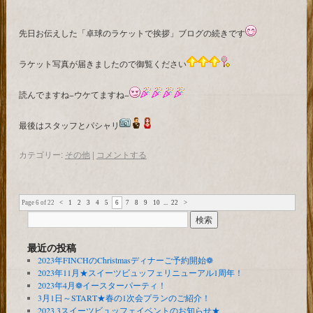
先日お伝えした「卓球のラケットで挨拶」ブログの続きです
ラケット写真が届きましたので御覧ください
読んでますね−ウケてますね−
最後はスタッフとパシャリ
カテゴリー:
その他
|
コメントする
Page 6 of 22
<
1
2
3
4
5
6
7
8
9
10
...
22
>
最近の投稿
2023年FINCHのChristmasディナーご予約開始❁
2023年11月★スイーツビュッフェリニューアル1周年！
2023年4月❁イースターパーティ！
3月1日～START★春の1次会プランのご紹介！
2023.3スイーツビュッフェイベントのお知らせ★