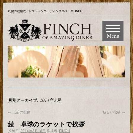
札幌の結婚式・レストランウェディングスペースFINCH
Menu
2014年3月
月別アーカイブ:
←
以前の投稿
新しい投稿
→
続 卓球のラケットで挨拶
投稿日:
2014年3月16日
作成者:
FINCH