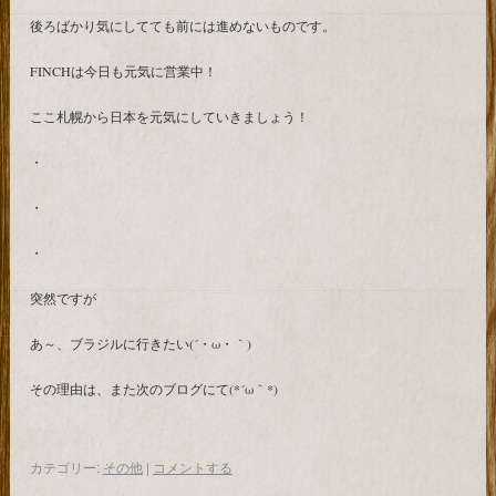
後ろばかり気にしてても前には進めないものです。
FINCHは今日も元気に営業中！
ここ札幌から日本を元気にしていきましょう！
・
・
・
突然ですが
あ～、ブラジルに行きたい(´・ω・｀)
その理由は、また次のブログにて(*´ω｀*)
カテゴリー:
その他
|
コメントする