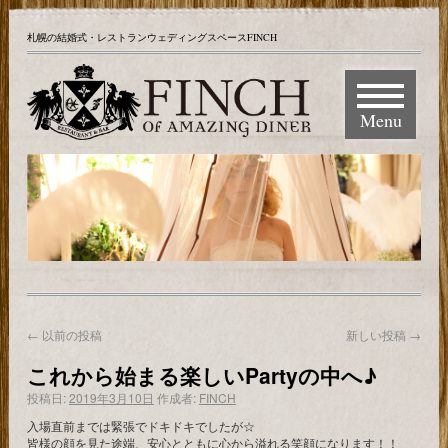
札幌の結婚式・レストランウェディングスペースFINCH
Menu
←
以前の投稿
新しい投稿
→
これから始まる楽しいPartyの中へ♪
投稿日:
2019年3月10日
作成者:
FINCH
入場直前までは緊張でドキドキでしたが☆
皆様の顔を見た途端、安心とともに心から溢れる笑顔になります！！