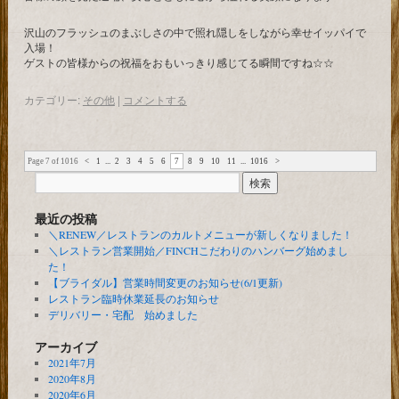
沢山のフラッシュのまぶしさの中で照れ隠しをしながら幸せイッパイで
入場！
ゲストの皆様からの祝福をおもいっきり感じてる瞬間ですね☆☆
カテゴリー:
その他
|
コメントする
Page 7 of 1016
<
1
...
2
3
4
5
6
7
8
9
10
11
...
1016
>
最近の投稿
＼RENEW／レストランのカルトメニューが新しくなりました！
＼レストラン営業開始／FINCHこだわりのハンバーグ始めまし
た！
【ブライダル】営業時間変更のお知らせ(6/1更新)
レストラン臨時休業延長のお知らせ
デリバリー・宅配 始めました
アーカイブ
2021年7月
2020年8月
2020年6月