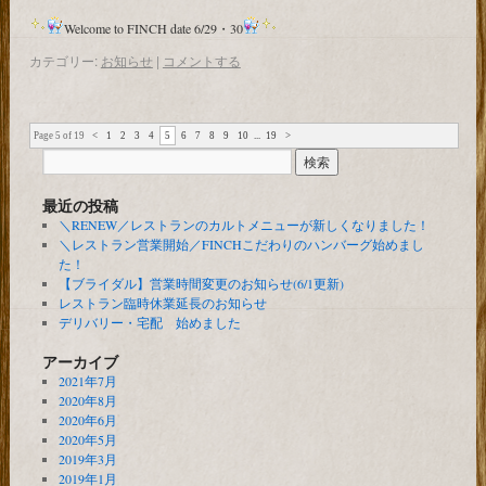
Welcome to FINCH date 6/29・30
カテゴリー:
お知らせ
|
コメントする
Page 5 of 19
<
1
2
3
4
5
6
7
8
9
10
...
19
>
最近の投稿
＼RENEW／レストランのカルトメニューが新しくなりました！
＼レストラン営業開始／FINCHこだわりのハンバーグ始めまし
た！
【ブライダル】営業時間変更のお知らせ(6/1更新)
レストラン臨時休業延長のお知らせ
デリバリー・宅配 始めました
アーカイブ
2021年7月
2020年8月
2020年6月
2020年5月
2019年3月
2019年1月