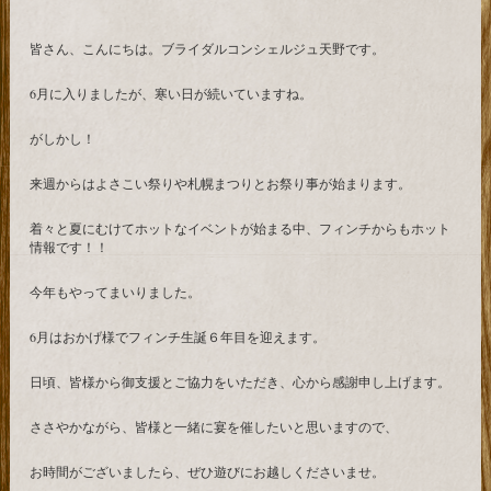
皆さん、こんにちは。ブライダルコンシェルジュ天野です。
6月に入りましたが、寒い日が続いていますね。
がしかし！
来週からはよさこい祭りや札幌まつりとお祭り事が始まります。
着々と夏にむけてホットなイベントが始まる中、フィンチからもホット
情報です！！
今年もやってまいりました。
6月はおかげ様でフィンチ生誕６年目を迎えます。
日頃、皆様から御支援とご協力をいただき、心から感謝申し上げます。
ささやかながら、皆様と一緒に宴を催したいと思いますので、
お時間がございましたら、ぜひ遊びにお越しくださいませ。