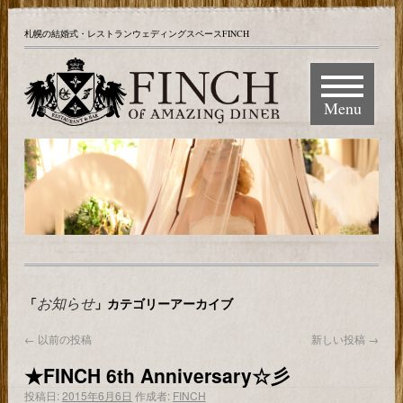
札幌の結婚式・レストランウェディングスペースFINCH
Menu
お知らせ
「
」カテゴリーアーカイブ
←
以前の投稿
新しい投稿
→
★FINCH 6th Anniversary☆彡
投稿日:
2015年6月6日
作成者:
FINCH