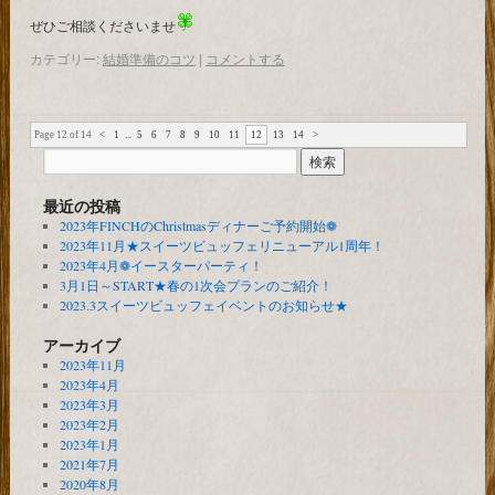
ぜひご相談くださいませ
カテゴリー:
結婚準備のコツ
|
コメントする
Page 12 of 14
<
1
...
5
6
7
8
9
10
11
12
13
14
>
最近の投稿
2023年FINCHのChristmasディナーご予約開始❁
2023年11月★スイーツビュッフェリニューアル1周年！
2023年4月❁イースターパーティ！
3月1日～START★春の1次会プランのご紹介！
2023.3スイーツビュッフェイベントのお知らせ★
アーカイブ
2023年11月
2023年4月
2023年3月
2023年2月
2023年1月
2021年7月
2020年8月