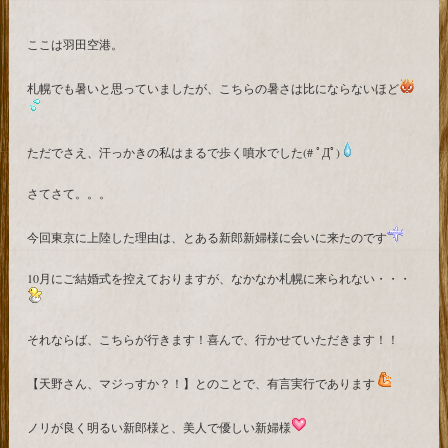
ここは羽田空港。
札幌でも暑いと思っていましたが、こちらの暑さは比にならないほど
ただでさえ、汗っかきの私はまるで歩く噴水でした(# ﾟДﾟ)
さてさて。。。
今回東京に上陸した理由は、とある新郎新婦様に会いに来たのです
10月にご結婚式を控えておりますが、なかなか札幌に来られない・・・
それならば、こちらが行きます！喜んで、行かせていただきます！！
【天野さん、マジっすか？！】とのことで、有言実行であります
ノリが良く明るい新郎様と、美人で優しい新婦様