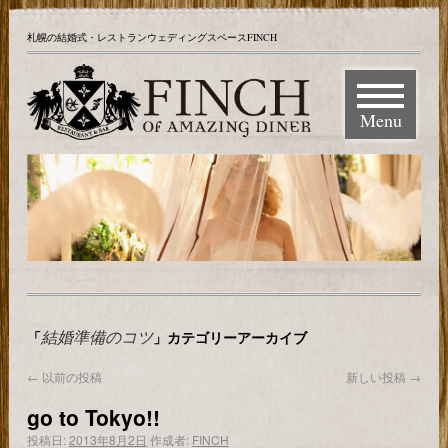
札幌の結婚式・レストランウェディングスペースFINCH
Menu
結婚準備のコツ
「
」カテゴリーアーカイブ
←
以前の投稿
新しい投稿
→
go to Tokyo!!
投稿日:
2013年8月2日
作成者:
FINCH