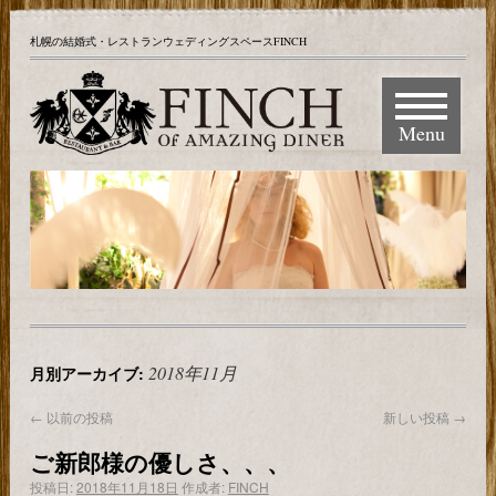
札幌の結婚式・レストランウェディングスペースFINCH
Menu
2018年11月
月別アーカイブ:
←
以前の投稿
新しい投稿
→
ご新郎様の優しさ、、、
投稿日:
2018年11月18日
作成者:
FINCH