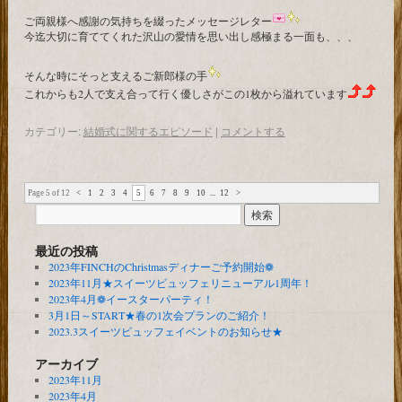
ご両親様へ感謝の気持ちを綴ったメッセージレター
今迄大切に育ててくれた沢山の愛情を思い出し感極まる一面も、、、
そんな時にそっと支えるご新郎様の手
これからも2人で支え合って行く優しさがこの1枚から溢れています
カテゴリー:
結婚式に関するエピソード
|
コメントする
Page 5 of 12
<
1
2
3
4
5
6
7
8
9
10
...
12
>
最近の投稿
2023年FINCHのChristmasディナーご予約開始❁
2023年11月★スイーツビュッフェリニューアル1周年！
2023年4月❁イースターパーティ！
3月1日～START★春の1次会プランのご紹介！
2023.3スイーツビュッフェイベントのお知らせ★
アーカイブ
2023年11月
2023年4月