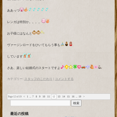
ああっつ
レンガは特別か。。。。
お子様にはなんと
ヴァージンロードをひいてもらう事も
しています
さあ、楽しい結婚式のスタートですよ
カテゴリー:
スタッフのこだわり
|
コメントする
Page 12 of 19
<
1
...
7
8
9
10
11
12
13
14
15
16
...
19
>
最近の投稿