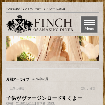
札幌の結婚式・レストランウェディングスペースFINCH
Menu
2016年7月
月別アーカイブ:
←
以前の投稿
新しい投稿
→
子供がヴァージンロード引くよー
投稿日:
2016年7月13日
作成者:
FINCH