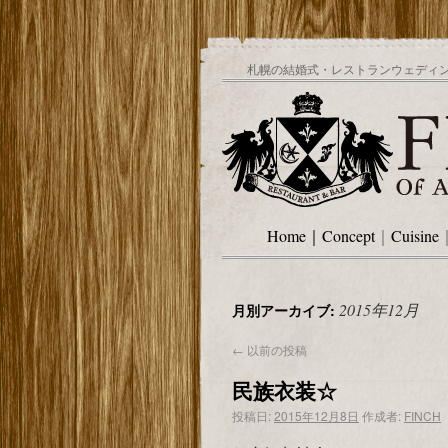
札幌の結婚式・レストランウェディング
Home
｜
Concept
｜
Cuisine
2015年12月
月別アーカイブ:
←
以前の投稿
民族衣装☆
投稿日:
2015年12月8日
作成者:
FINCH