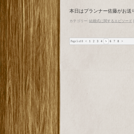
本日はプランナー佐藤がお送
カテゴリー:
結婚式に関するエピソード
|
Page 5 of 8
<
1
2
3
4
5
6
7
8
>