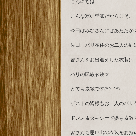
こんにちは！
こんな寒い季節だからこそ、
今日はみなさんにはあたたかくな
先日、バリ在住のお二人の結
皆さんをお出迎えした衣装は
バリの民族衣装☆
とても素敵です(*^_^*)
ゲストの皆様もお二人のバリ
ドレス＆タキシード姿も素敵
皆さんも思い出の衣装をお持