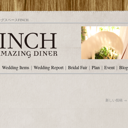
スペースFINCH
｜
Wedding Items
｜
Wedding Report
｜
Bridal Fair
｜
Plan
｜
Event
｜
Blog
新しい投稿
→