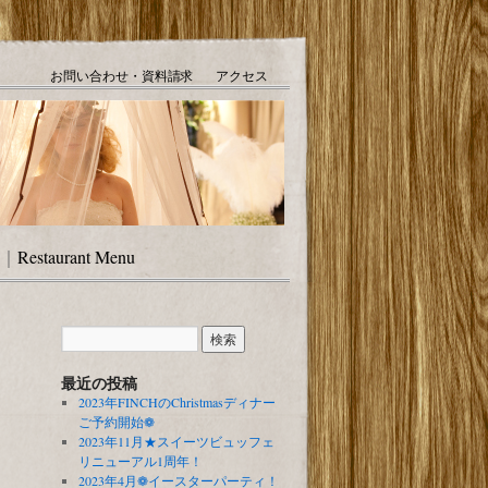
お問い合わせ・資料請求
アクセス
｜
Restaurant Menu
最近の投稿
2023年FINCHのChristmasディナー
ご予約開始❁
2023年11月★スイーツビュッフェ
リニューアル1周年！
2023年4月❁イースターパーティ！