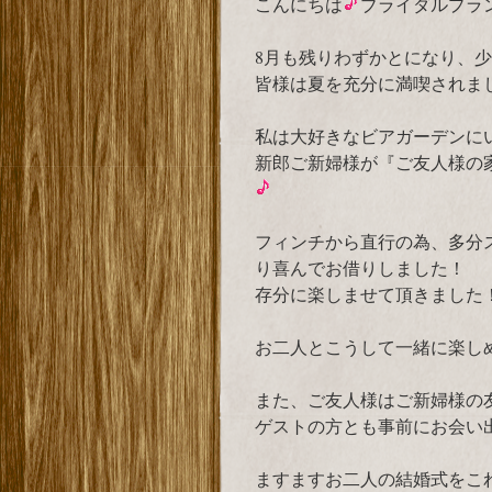
こんにちは
ブライダルプラ
8月も残りわずかとになり、
皆様は夏を充分に満喫されま
私は大好きなビアガーデンに
新郎ご新婦様が『ご友人様の
フィンチから直行の為、多分
り喜んでお借りしました！
存分に楽しませて頂きました
お二人とこうして一緒に楽し
また、ご友人様はご新婦様の
ゲストの方とも事前にお会い
ますますお二人の結婚式をこ