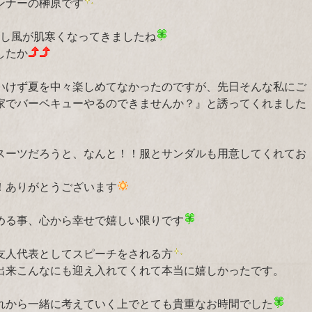
ンナーの榊原です
少し風が肌寒くなってきましたね
したか
いけず夏を中々楽しめてなかったのですが、先日そんな私にご
家でバーベキューやるのできませんか？』と誘ってくれました
スーツだろうと、なんと！！服とサンダルも用意してくれてお
！ありがとうございます
める事、心から幸せで嬉しい限りです
友人代表としてスピーチをされる方
出来こんなにも迎え入れてくれて本当に嬉しかったです。
れから一緒に考えていく上でとても貴重なお時間でした