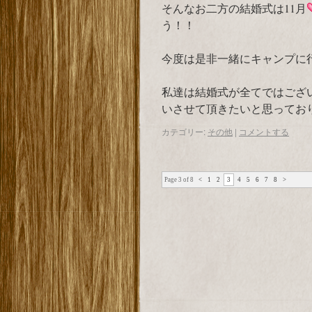
そんなお二方の結婚式は11月
う！！
今度は是非一緒にキャンプに
私達は結婚式が全てではござ
いさせて頂きたいと思ってお
カテゴリー:
その他
|
コメントする
Page 3 of 8
<
1
2
3
4
5
6
7
8
>