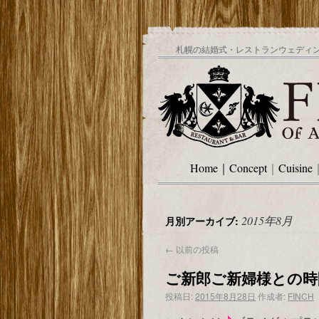
札幌の結婚式・レストランウェディング
Home
｜
Concept
｜
Cuisine
2015年8月
月別アーカイブ:
←
以前の投稿
ご新郎ご新婦様との時
投稿日:
2015年8月28日
作成者:
FINCH