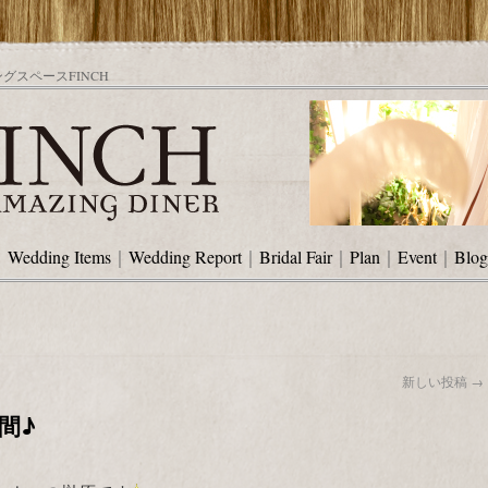
スペースFINCH
｜
Wedding Items
｜
Wedding Report
｜
Bridal Fair
｜
Plan
｜
Event
｜
Blog
新しい投稿
→
間♪