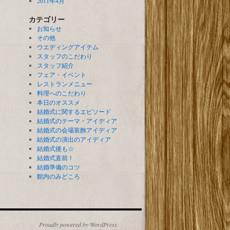
2011年4月
カテゴリー
お知らせ
その他
ウエディングアイテム
スタッフのこだわり
スタッフ紹介
フェア・イベント
レストランメニュー
料理へのこだわり
本日のオススメ
結婚式に関するエピソード
結婚式のテーマ・アイディア
結婚式の会場装飾アイディア
結婚式の演出のアイディア
結婚式後も☆
結婚式直前！
結婚準備のコツ
館内のみどころ
Proudly powered by WordPress.