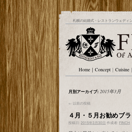
札幌の結婚式・レストランウェディング
Home
｜
Concept
｜
Cuisine
2015年3月
月別アーカイブ:
←
以前の投稿
４月・５月お勧めブラ
投稿日:
2015年3月30日
作成者:
FINCH