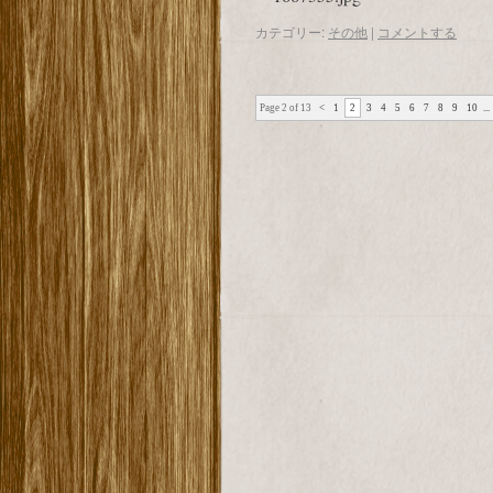
カテゴリー:
その他
|
コメントする
Page 2 of 13
<
1
2
3
4
5
6
7
8
9
10
...