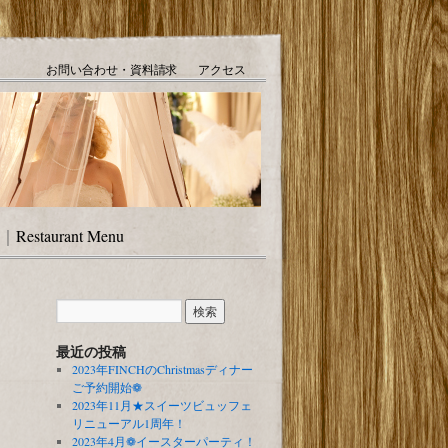
お問い合わせ・資料請求
アクセス
｜
Restaurant Menu
最近の投稿
2023年FINCHのChristmasディナー
ご予約開始❁
2023年11月★スイーツビュッフェ
リニューアル1周年！
2023年4月❁イースターパーティ！