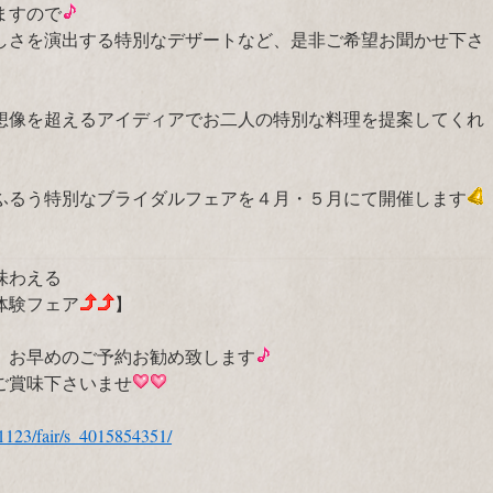
ますので
しさを演出する特別なデザートなど、是非ご希望お聞かせ下さ
想像を超えるアイディアでお二人の特別な料理を提案してくれ
ふるう特別なブライダルフェアを４月・５月にて開催します
味わえる
体験フェア
】
、お早めのご予約お勧め致します
ご賞味下さいませ
21123/fair/s_4015854351/