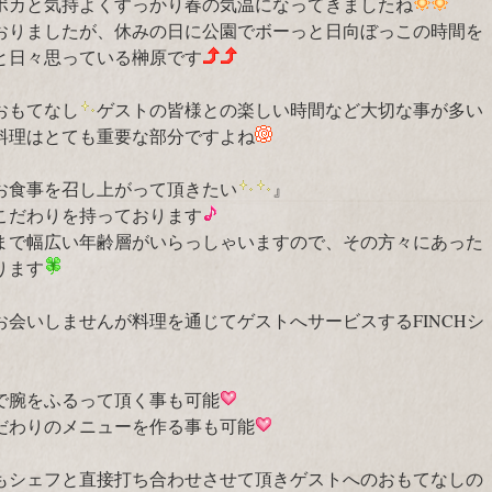
ポカと気持よくすっかり春の気温になってきましたね
おりましたが、休みの日に公園でボーっと日向ぼっこの時間を
と日々思っている榊原です
おもてなし
ゲストの皆様との楽しい時間など大切な事が多い
料理はとても重要な部分ですよね
お食事を召し上がって頂きたい
』
こだわりを持っております
まで幅広い年齢層がいらっしゃいますので、その方々にあった
ります
会いしませんが料理を通じてゲストへサービスするFINCHシ
で腕をふるって頂く事も可能
だわりのメニューを作る事も可能
もシェフと直接打ち合わせさせて頂きゲストへのおもてなしの