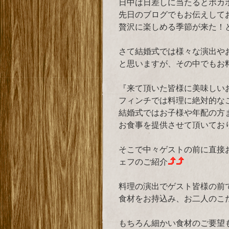
日中は日差しに当たるとポカ
先日のブログでもお伝えして
贅沢に楽しめる季節が来た！
さて結婚式では様々な演出や
と思いますが、その中でもお
『来て頂いた皆様に美味しい
フィンチでは料理に絶対的な
結婚式ではお子様や年配の方
お食事を提供させて頂いてお
そこで中々ゲストの前に直接お
ェフのご紹介
料理の演出でゲスト皆様の前
食材をお持込み、お二人のこ
もちろん細かい食材のご要望