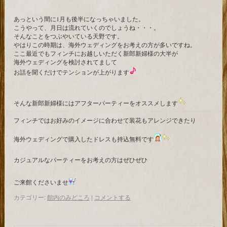
あっという間に1月も後半になっちゃいました。
こうやって、月日は流れていくのでしょうね・・・。
そんなことをつぶやいている天野です。
やはりこの時期は、海外ウェディングをお考えの方が多いですね。
ここ最近でもフィンチにお越しいただく新郎新婦様の大半が
海外ウェディングを検討されてまして
お話を聞くだけでテンションが上がります
そんな新郎新婦様にはアフターパーティーをオススメします
フィンチではお好みのイメージに合わせて装花もアレンジできたり
海外ウェディングで購入したドレスも持込無料です
カジュアルなパーティーをお考えの方はぜひぜひ
ご来館くださいませ
カテゴリー:
館内のみどころ
|
コメントする