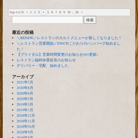
Page 4 of 20
<
1
2
3
4
5
6
7
8
9
10
...
20
>
最近の投稿
＼RENEW／レストランのカルトメニューが新しくなりました！
＼レストラン営業開始／FINCHこだわりのハンバーグ始めまし
た！
【ブライダル】営業時間変更のお知らせ(6/1更新)
レストラン臨時休業延長のお知らせ
デリバリー・宅配 始めました
アーカイブ
2021年7月
2020年8月
2020年6月
2020年5月
2019年3月
2019年1月
2018年12月
2018年11月
2018年10月
2018年9月
2018年8月