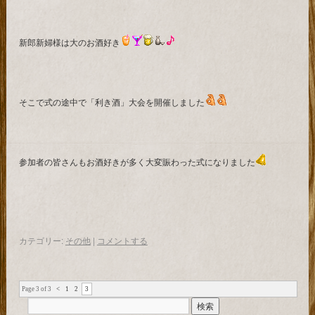
新郎新婦様は大のお酒好き
そこで式の途中で「利き酒」大会を開催しました
参加者の皆さんもお酒好きが多く大変賑わった式になりました
カテゴリー:
その他
|
コメントする
Page 3 of 3
<
1
2
3