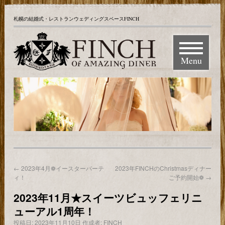
札幌の結婚式・レストランウェディングスペースFINCH
Menu
←
2023年4月❁イースターパーテ
2023年FINCHのChristmasディナー
ィ！
ご予約開始❁
→
2023年11月★スイーツビュッフェリニ
ューアル1周年！
投稿日:
2023年11月10日
作成者:
FINCH