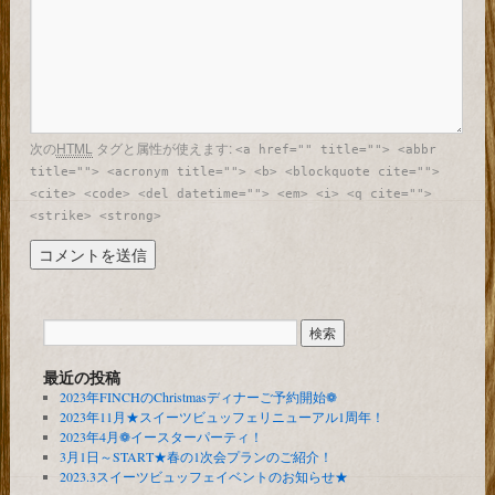
次の
HTML
タグと属性が使えます:
<a href="" title=""> <abbr
title=""> <acronym title=""> <b> <blockquote cite="">
<cite> <code> <del datetime=""> <em> <i> <q cite="">
<strike> <strong>
最近の投稿
2023年FINCHのChristmasディナーご予約開始❁
2023年11月★スイーツビュッフェリニューアル1周年！
2023年4月❁イースターパーティ！
3月1日～START★春の1次会プランのご紹介！
2023.3スイーツビュッフェイベントのお知らせ★