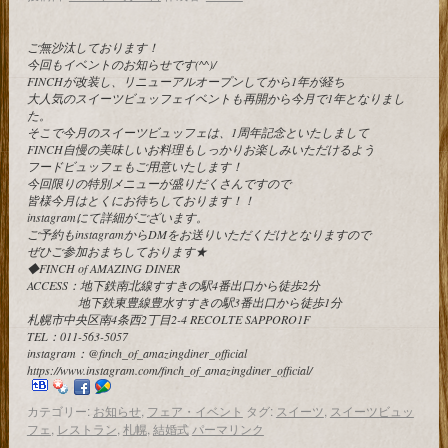
ご無沙汰しております！
今回もイベントのお知らせです(^^)/
FINCHが改装し、リニューアルオープンしてから1年が経ち
大人気のスイーツビュッフェイベントも再開から今月で1年となりまし
た。
そこで今月のスイーツビュッフェは、1周年記念といたしまして
FINCH自慢の美味しいお料理もしっかりお楽しみいただけるよう
フードビュッフェもご用意いたします！
今回限りの特別メニューが盛りだくさんですので
皆様今月はとくにお待ちしております！！
instagramにて詳細がございます。
ご予約もinstagramからDMをお送りいただくだけとなりますので
ぜひご参加おまちしております★
◆FINCH of AMAZING DINER
ACCESS：地下鉄南北線すすきの駅4番出口から徒歩2分
地下鉄東豊線豊水すすきの駅3番出口から徒歩1分
札幌市中央区南4条西2丁目2-4 RECOLTE SAPPORO1F
TEL：011-563-5057
instagram：@finch_of_amazingdiner_official
https://www.instagram.com/finch_of_amazingdiner_official/
カテゴリー:
お知らせ
,
フェア・イベント
タグ:
スイーツ
,
スイーツビュッ
フェ
,
レストラン
,
札幌
,
結婚式
パーマリンク