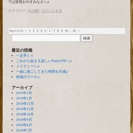
では皆様おやすみなさい♪
カテゴリー:
その他
|
コメントする
Page 6 of 16
<
1
2
3
4
5
6
7
8
9
10
...
16
>
最近の投稿
一足早く☆
これから始まる楽しいPartyの中へ♪
メイクシーン♪
一緒に過ごしてきた時間を共感♪
祝福のブーケ♪
アーカイブ
2019年3月
2019年1月
2018年12月
2018年11月
2018年10月
2018年9月
2018年8月
2018年7月