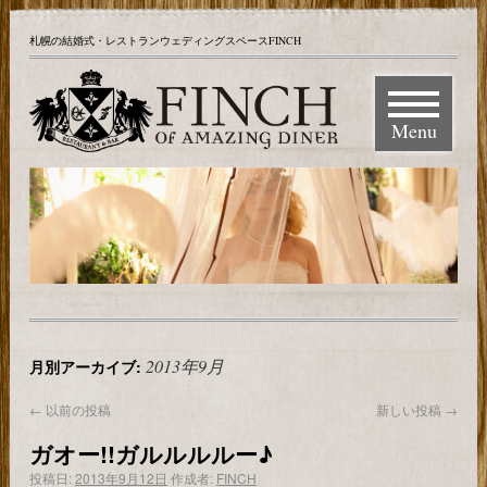
札幌の結婚式・レストランウェディングスペースFINCH
Menu
2013年9月
月別アーカイブ:
←
以前の投稿
新しい投稿
→
ガオー!!ガルルルルー♪
投稿日:
2013年9月12日
作成者:
FINCH