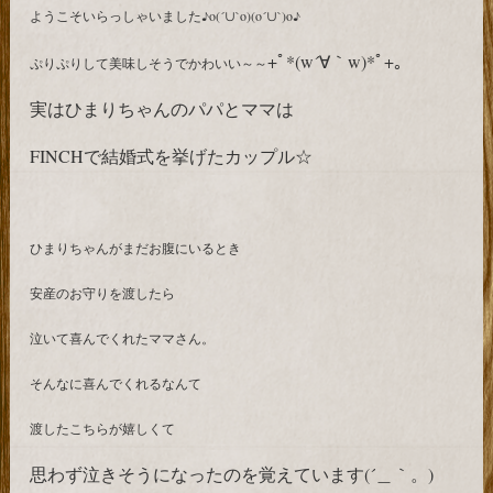
ようこそいらっしゃいました♪o(´∪`o)(o´∪`)o♪
+ﾟ*(w´∀｀w)*ﾟ+｡
ぷりぷりして美味しそうでかわいい～～
実はひまりちゃんのパパとママは
FINCHで結婚式を挙げた
カップル☆
ひまりちゃんがまだお腹にいるとき
安産のお守りを渡したら
泣いて喜んでくれたママさん。
そんなに喜んでくれるなんて
渡したこちらが嬉しくて
思わず泣きそうになったのを覚えています(´＿｀。)