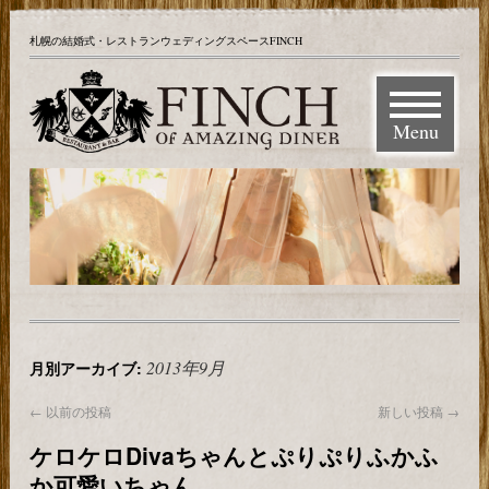
札幌の結婚式・レストランウェディングスペースFINCH
Menu
2013年9月
月別アーカイブ:
←
以前の投稿
新しい投稿
→
ケロケロDivaちゃんとぷりぷりふかふ
か可愛いちゃん