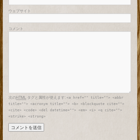
ウェブサイト
コメント
次の
HTML
タグと属性が使えます:
<a href="" title=""> <abbr
title=""> <acronym title=""> <b> <blockquote cite="">
<cite> <code> <del datetime=""> <em> <i> <q cite="">
<strike> <strong>