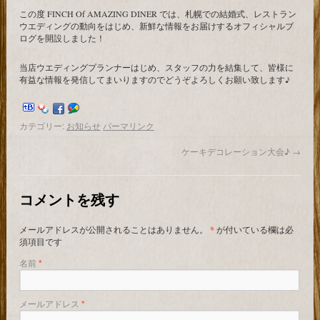
この度 FINCH Of AMAZING DINER では、札幌での結婚式、レストラン
ウエディングの動向をはじめ、新鮮な情報をお届けするオフィシャルブ
ログを開設しました！
当店ウエディングプランナーはじめ、スタッフの力を結集して、皆様に
有益な情報を発信してまいりますのでどうぞよろしくお願い致します♪
カテゴリー:
お知らせ
パーマリンク
ケーキデコレーション大会♪
→
コメントを残す
メールアドレスが公開されることはありません。
*
が付いている欄は必
須項目です
名前
*
メールアドレス
*