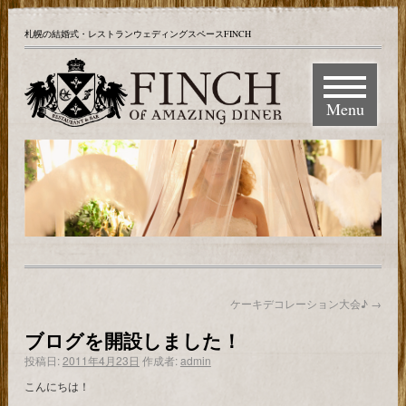
札幌の結婚式・レストランウェディングスペースFINCH
Menu
ケーキデコレーション大会♪
→
ブログを開設しました！
投稿日:
2011年4月23日
作成者:
admin
こんにちは！