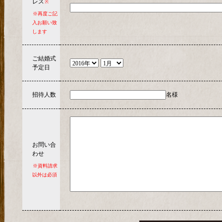
レス
※
※再度ご記
入お願い致
します
ご結婚式
予定日
招待人数
名様
お問い合
わせ
※資料請求
以外は必須