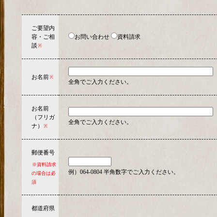
ご要望内
容・ご相
お問い合わせ
資料請求
談
※
お名前
※
全角でご入力ください。
お名前
（フリガ
全角でご入力ください。
ナ）
※
郵便番号
※資料請求
例）064-0804 半角数字でご入力ください。
の場合は必
須
都道府県