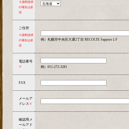
※資料請求
の場合は必
須
ご住所
※資料請求
例）札幌市中央区大通2丁目 RECOLTE Sapporo１F
の場合は必
須
電話番号
例）011-272-3281
※
FAX
メールア
ドレス
※
確認用メ
ールアド