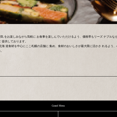
。
た店内の雰囲気 をお楽しみながら気軽に お食事を楽しんでいただけるよう、価格帯もリーズ ナ
ご 提供しております。
海 道食材を中心にここ札幌の店舗に 集め、食材のおいしさが最大限に活かさ れるよう
い。
Grand Menu