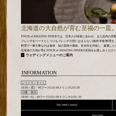
北海道の大自然が育む至福の一皿
FINCH of AMAZING DINERでは、日本人の味覚に合わせ、ま
フレンチをベースとしつつもフレンチの型にはまらない[創作洋食]料理を
料理で一番大事なのは食材、知の旨味や風味、安全性を吟味し、厳選した北
北海道の大地が育むFINCH of AMAZING DINERの至福をお楽しみくださ
ウェディングメニューのご案内
INFORMATION
レストランタイム
18:00～翌2：00フードLO1:00ドリンクLO1:30
日曜・祝日
18:00～02：00フードLO11:00ドリンクLO11:30
This Week's Special
Party Plan