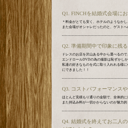
Q1. FINCHを結婚式会
＊料金がとても安く、ホテルのようなかし
また会場がオシャレだったのと、ゲストへ
Q2. 準備期間中で印象に
ドレスのお店を沢山ある中から選べるので
エンドロールDVDの為の撮影は恥ずかし
私達の好きなものを式に取り入れれる様に
にできました！！
Q3. コストパフォーマン
ほとんど見積もり通りの金額で、全体的に
また持込み料が一切かからないのが魅力的
Q4. 結婚式を終えてお二