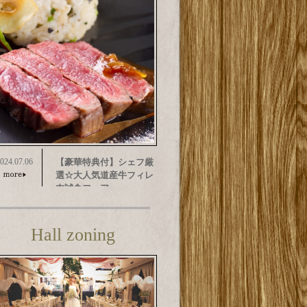
024.07.06
【豪華特典付】シェフ厳
選☆大人気道産牛フィレ
肉試食フェア
Hall zoning