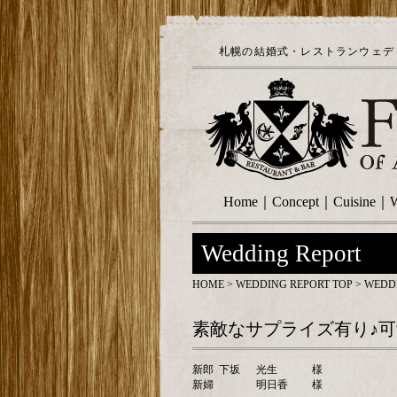
札幌の結婚式・レストランウェディ
Home
｜
Concept
｜
Cuisine
｜
W
Wedding Report
HOME
>
WEDDING REPORT TOP
> WEDD
素敵なサプライズ有り♪
新郎
下坂
光生
様
新婦
明日香
様