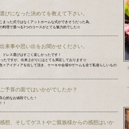
場にお選びになった決めてを教えて下さい。
こまった式ではなくアットホームな式ができそうだった為。
の料理で選べる3つのコースがとても魅力的でした☆
残る出来事や思い出をお聞かせください。
、ドレス選びはすごく楽しかったです！
かったですが、出来上がりにはとても満足しております☆
色々アイディアを出して頂き、ケーキや会場やゲームも全て私達らしいもの
2
スやご予算の面ではいかがでしたか？
良心的なお値段でした！
！！
人の感想、そしてゲストやご親族様からの感想はいか