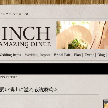
ングスペースFINCH
edding Items
｜
Wedding Report
｜
Bridal Fair
｜
Plan
｜
Event
｜
Blog
ING REPORT
可愛い演出に溢れる結婚式☆